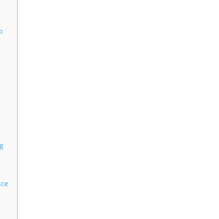
o
rg
sce