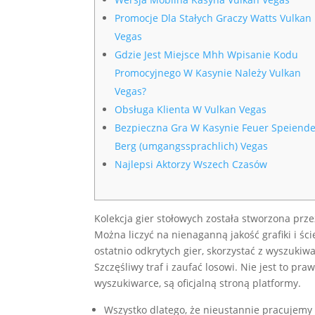
Promocje Dla Stałych Graczy Watts Vulkan
Vegas
Gdzie Jest Miejsce Mhh Wpisanie Kodu
Promocyjnego W Kasynie Należy Vulkan
Vegas?
Obsługa Klienta W Vulkan Vegas
Bezpieczna Gra W Kasynie Feuer Speiend
Berg (umgangssprachlich) Vegas
Najlepsi Aktorzy Wszech Czasów
Kolekcja gier stołowych została stworzona prze
Można liczyć na nienaganną jakość grafiki i ś
ostatnio odkrytych gier, skorzystać z wyszukiw
Szczęśliwy traf i zaufać losowi. Nie jest to p
wyszukiwarce, są oficjalną stroną platformy.
Wszystko dlatego, że nieustannie pracujemy