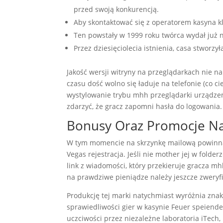
przed swoją konkurencją.
Aby skontaktować się z operatorem kasyna kli
Ten powstały w 1999 roku twórca wydał już n
Przez dziesięciolecia istnienia, casa stworzył
Jakość wersji witryny na przeglądarkach nie 
czasu dość wolno się ładuje na telefonie (co 
wystylowanie trybu mhh przeglądarki urządze
zdarzyć, że gracz zapomni hasła do logowania.
Bonusy Oraz Promocje Na
W tym momencie na skrzynkę mailową powinna
Vegas rejestracja. Jeśli nie mother jej w fold
link z wiadomości, który przekieruje gracza 
na prawdziwe pieniądze należy jeszcze zweryf
Produkcję tej marki natychmiast wyróżnia znak
sprawiedliwości gier w kasynie Feuer speiend
uczciwości przez niezależne laboratoria iTec