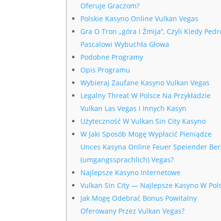
Oferuje Graczom?
Polskie Kasyno Online Vulkan Vegas
Gra O Tron „góra I Żmija”, Czyli Kiedy Pedr
Pascalowi Wybuchła Głowa
Podobne Programy
Opis Programu
Wybieraj Zaufane Kasyno Vulkan Vegas
Legalny Threat W Polsce Na Przykładzie
Vulkan Las Vegas I Innych Kasyn
Użyteczność W Vulkan Sin City Kasyno
W Jaki Sposób Mogę Wypłacić Pieniądze
Unces Kasyna Online Feuer Speiender Be
(umgangssprachlich) Vegas?
Najlepsze Kasyno Internetowe
Vulkan Sin City — Najlepsze Kasyno W Pol
Jak Mogę Odebrać Bonus Powitalny
Oferowany Przez Vulkan Vegas?