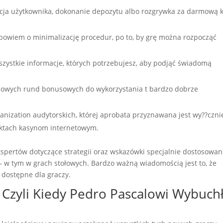
acja użytkownika, dokonanie depozytu albo rozgrywka za darmową 
 bowiem o minimalizację procedur, po to, by grę można rozpocząć
szystkie informacje, których potrzebujesz, aby podjąć świadomą
rmowych rund bonusowych do wykorzystania t bardzo dobrze
rganization audytorskich, której aprobata przyznawana jest wy??czni
ktach kasynom internetowym.
kspertów dotyczące strategii oraz wskazówki specjalnie dostosowa
– w tym w grach stołowych. Bardzo ważną wiadomością jest to, że
t dostępne dla graczy.
, Czyli Kiedy Pedro Pascalowi Wybuch