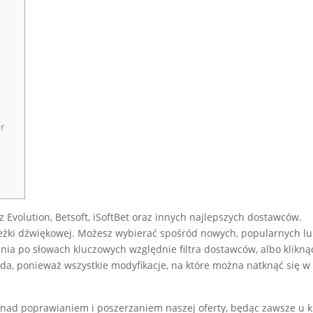
er
z Evolution, Betsoft, iSoftBet oraz innych najlepszych dostawców.
cieżki dźwiękowej. Możesz wybierać spośród nowych, popularnych l
ania po słowach kluczowych względnie filtra dostawców, albo klikną
rawda, ponieważ wszystkie modyfikacje, na które można natknąć się w
 nad poprawianiem i poszerzaniem naszej oferty, będąc zawsze u k