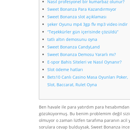
Nasıl profesyonel bir kumarbaz olunur?
Sweet Bonanza Para Kazandırmıyor
Sweet Bonanza slot açıklaması
şeker Oyunu mp4 3gp flv mp3 video indir
“Teşekkürler gün içerisinde çözüldü”
tatlı altın demosunu oyna
Sweet Bonanza CandyLand
Sweet Bonanza Demosu Yararlı mı?
E-spor Bahis Siteleri ve Nasıl Oynanır?
Slot ödeme hatları
Bets10 Canlı Casino Masa Oyunları Poker,
Slot, Baccarat, Rulet Oyna
Ben havale ile para yatırdım para hesabımdan ç
gözüküyormuş. Bu benim problemim değil sizin 
olmuyor o zaman lütfen tarafıma paranın acil 
sorulara cevap bulduysak, Sweet Bonanza incele