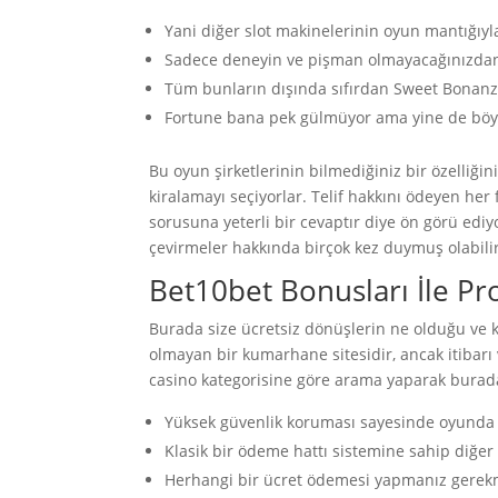
Yani diğer slot makinelerinin oyun mantığıyl
Sadece deneyin ve pişman olmayacağınızdan
Tüm bunların dışında sıfırdan Sweet Bonanz
Fortune bana pek gülmüyor ama yine de böyl
Bu oyun şirketlerinin bilmediğiniz bir özelliğini
kiralamayı seçiyorlar. Telif hakkını ödeyen he
sorusuna yeterli bir cevaptır diye ön görü ed
çevirmeler hakkında birçok kez duymuş olabilir
Bet10bet Bonusları İle Pr
Burada size ücretsiz dönüşlerin ne olduğu ve ku
olmayan bir kumarhane sitesidir, ancak itibar
casino kategorisine göre arama yaparak burad
Yüksek güvenlik koruması sayesinde oyunda h
Klasik bir ödeme hattı sistemine sahip diğe
Herhangi bir ücret ödemesi yapmanız gerekm