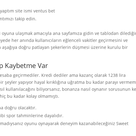
.
 yaptım site ismi ventus bet
ımızı takip edin.
si oyuna ulaşmak amacıyla ana sayfamıza gidin ve tablodan dilediği
yede her anında kullanıcıların eğlenceli vakitler geçirmesini ve
 aşağıya doğru patlayan şekerlerin düşmesi üzerine kurulu bir
p Kaybetme Var
saba geçirmediler. Kredi dediler ama kazanç olarak 1238 lira
ir şeyler yapıyor hayal kırıklığına uğratma bu kadar parayı verme
sıl kullanılacağını biliyorsanız, bonanza nasıl oynanır sorusunun k
 hiç bu kadar kolay olmamıştı.
a doğru olacaktır.
gibi spor tahminlerine dayalıdır.
madıysanız oyunu oynayarak deneyim kazanabileceğiniz Sweet
.