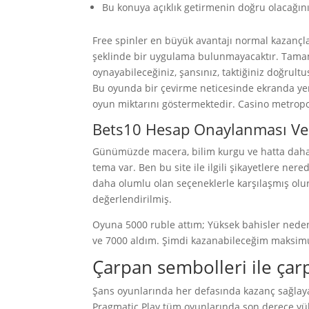
Bu konuya açıklık getirmenin doğru olacağı
Free spinler en büyük avantajı normal kazançla
şeklinde bir uygulama bulunmayacaktır. Tamame
oynayabileceğiniz, şansınız, taktiğiniz doğrul
Bu oyunda bir çevirme neticesinde ekranda ye
oyun miktarını göstermektedir. Casino metro
Bets10 Hesap Onaylanması V
Günümüzde macera, bilim kurgu ve hatta daha 
tema var. Ben bu site ile ilgili şikayetlere ne
daha olumlu olan seçeneklerle karşılaşmış olur
değerlendirilmiş.
Oyuna 5000 ruble attım; Yüksek bahisler ned
ve 7000 aldım. Şimdi kazanabileceğim maksim
Çarpan sembolleri ile çar
Şans oyunlarında her defasında kazanç sağlaya
Pragmatic Play tüm oyunlarında son derece yü