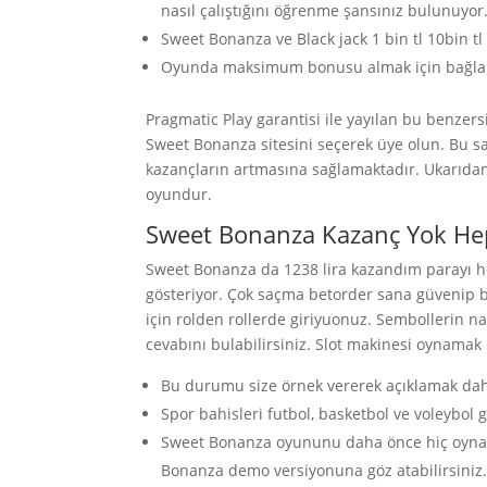
nasıl çalıştığını öğrenme şansınız bulunuyor
Sweet Bonanza ve Black jack 1 bin tl 10bin tl
Oyunda maksimum bonusu almak için bağlant
Pragmatic Play garantisi ile yayılan bu benzer
Sweet Bonanza sitesini seçerek üye olun. Bu sa
kazançların artmasına sağlamaktadır. Ukarıdan
oyundur.
Sweet Bonanza Kazanç Yok He
Sweet Bonanza da 1238 lira kazandım parayı he
gösteriyor. Çok saçma betorder sana güvenip b
için rolden rollerde giriyuonuz. Sembollerin na
cevabını bulabilirsiniz. Slot makinesi oynamak
Bu durumu size örnek vererek açıklamak dah
Spor bahisleri futbol, basketbol ve voleybol 
Sweet Bonanza oyununu daha önce hiç oyna
Bonanza demo versiyonuna göz atabilirsiniz