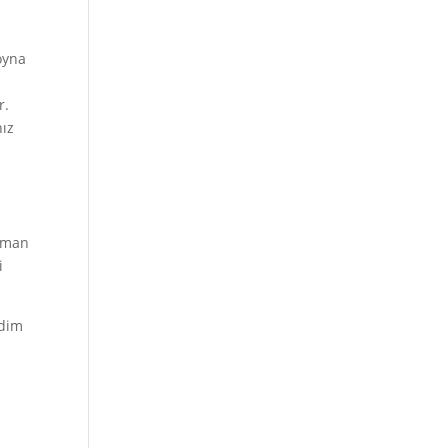
oyna
r.
nız
zaman
i
rdim