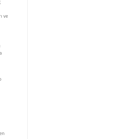
ç
ı ve
ı
a
o
den