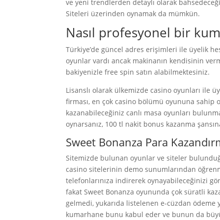
ve yeni trendlerden detaylı olarak bahsedeceğ
Siteleri üzerinden oynamak da mümkün.
Nasıl profesyonel bir ku
Türkiye’de güncel adres erişimleri ile üyelik h
oyunlar vardı ancak makinanın kendisinin ver
bakiyenizle free spin satın alabilmektesiniz.
Lisanslı olarak ülkemizde casino oyunları ile 
firması, en çok casino bölümü oyununa sahip o
kazanabileceğiniz canlı masa oyunları bulunm
oynarsanız, 100 tl nakit bonus kazanma şansına 
Sweet Bonanza Para Kazandır
Sitemizde bulunan oyunlar ve siteler bulunduğ
casino sitelerinin demo sunumlarından öğrenme
telefonlarınıza indirerek oynayabileceğinizi g
fakat Sweet Bonanza oyununda çok süratli kaz
gelmedi, yukarıda listelenen e-cüzdan ödeme yön
kumarhane bunu kabul eder ve bunun da büyük 