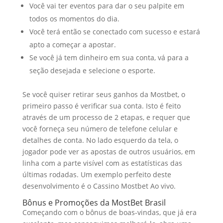
Você vai ter eventos para dar o seu palpite em
todos os momentos do dia.
Você terá então se conectado com sucesso e estará
apto a começar a apostar.
Se você já tem dinheiro em sua conta, vá para a
seção desejada e selecione o esporte.
Se você quiser retirar seus ganhos da Mostbet, o
primeiro passo é verificar sua conta. Isto é feito
através de um processo de 2 etapas, e requer que
você forneça seu número de telefone celular e
detalhes de conta. No lado esquerdo da tela, o
jogador pode ver as apostas de outros usuários, em
linha com a parte visível com as estatísticas das
últimas rodadas. Um exemplo perfeito deste
desenvolvimento é o Cassino Mostbet Ao vivo.
Bônus e Promoções da MostBet Brasil
Começando com o bônus de boas-vindas, que já era