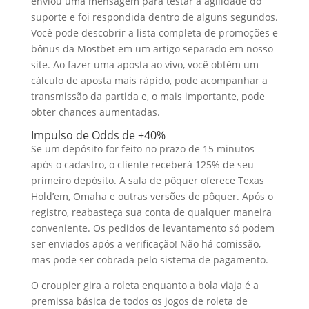
enviou uma mensagem para testar a agilidade do
suporte e foi respondida dentro de alguns segundos.
Você pode descobrir a lista completa de promoções e
bônus da Mostbet em um artigo separado em nosso
site. Ao fazer uma aposta ao vivo, você obtém um
cálculo de aposta mais rápido, pode acompanhar a
transmissão da partida e, o mais importante, pode
obter chances aumentadas.
Impulso de Odds de +40%
Se um depósito for feito no prazo de 15 minutos
após o cadastro, o cliente receberá 125% de seu
primeiro depósito. A sala de pôquer oferece Texas
Hold’em, Omaha e outras versões de pôquer. Após o
registro, reabasteça sua conta de qualquer maneira
conveniente. Os pedidos de levantamento só podem
ser enviados após a verificação! Não há comissão,
mas pode ser cobrada pelo sistema de pagamento.
O croupier gira a roleta enquanto a bola viaja é a
premissa básica de todos os jogos de roleta de