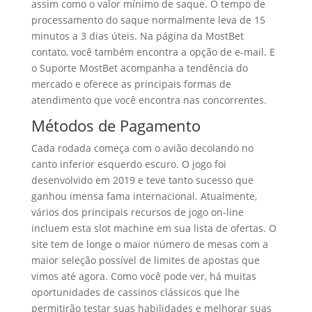
assim como o valor mínimo de saque. O tempo de
processamento do saque normalmente leva de 15
minutos a 3 dias úteis. Na página da MostBet
contato, você também encontra a opção de e-mail. E
o Suporte MostBet acompanha a tendência do
mercado e oferece as principais formas de
atendimento que você encontra nas concorrentes.
Métodos de Pagamento
Cada rodada começa com o avião decolando no
canto inferior esquerdo escuro. O jogo foi
desenvolvido em 2019 e teve tanto sucesso que
ganhou imensa fama internacional. Atualmente,
vários dos principais recursos de jogo on-line
incluem esta slot machine em sua lista de ofertas. O
site tem de longe o maior número de mesas com a
maior seleção possível de limites de apostas que
vimos até agora. Como você pode ver, há muitas
oportunidades de cassinos clássicos que lhe
permitirão testar suas habilidades e melhorar suas