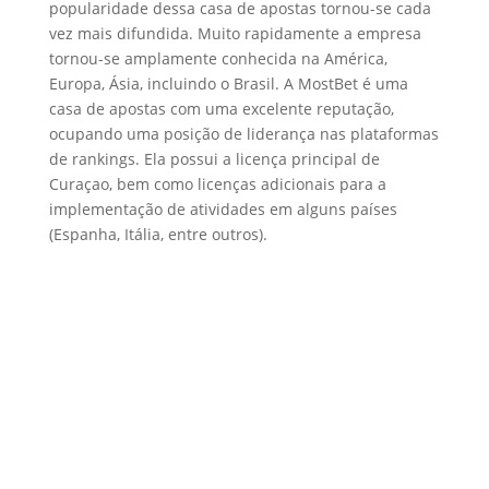
popularidade dessa casa de apostas tornou-se cada
vez mais difundida. Muito rapidamente a empresa
tornou-se amplamente conhecida na América,
Europa, Ásia, incluindo o Brasil. A MostBet é uma
casa de apostas com uma excelente reputação,
ocupando uma posição de liderança nas plataformas
de rankings. Ela possui a licença principal de
Curaçao, bem como licenças adicionais para a
implementação de atividades em alguns países
(Espanha, Itália, entre outros).
Empresa