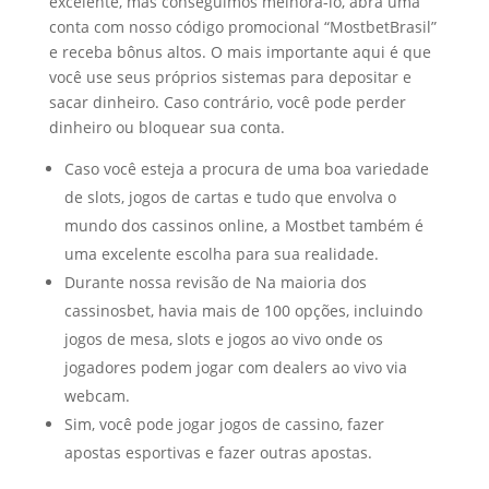
excelente, mas conseguimos melhorá-lo, abra uma
conta com nosso código promocional “MostbetBrasil”
e receba bônus altos. O mais importante aqui é que
você use seus próprios sistemas para depositar e
sacar dinheiro. Caso contrário, você pode perder
dinheiro ou bloquear sua conta.
Caso você esteja a procura de uma boa variedade
de slots, jogos de cartas e tudo que envolva o
mundo dos cassinos online, a Mostbet também é
uma excelente escolha para sua realidade.
Durante nossa revisão de Na maioria dos
cassinosbet, havia mais de 100 opções, incluindo
jogos de mesa, slots e jogos ao vivo onde os
jogadores podem jogar com dealers ao vivo via
webcam.
Sim, você pode jogar jogos de cassino, fazer
apostas esportivas e fazer outras apostas.