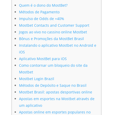
Quem é o dono do MostBet?
Métodos de Pagamento
Impulso de Odds de +40%
Mostbet Contacts and Customer Support
Jogos ao vivo no cassino online Mostbet
Bônus e Promoções da MostBet Brasil
Instalando o aplicativo Mostbet no Android e
iOS
Aplicativo MostBet para iOS
Como contornar um bloqueio do site da
Mostbet
Mostbet Login Brazil
Métodos de Depósito e Saque no Brasil
Mostbet Brasil: apostas desportivas online
Apostas em esportes na Mostbet através de
um aplicativo
Apostas online em esportes populares no