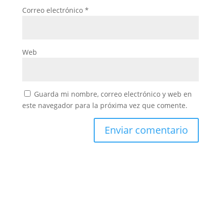
Correo electrónico
*
Web
Guarda mi nombre, correo electrónico y web en
este navegador para la próxima vez que comente.