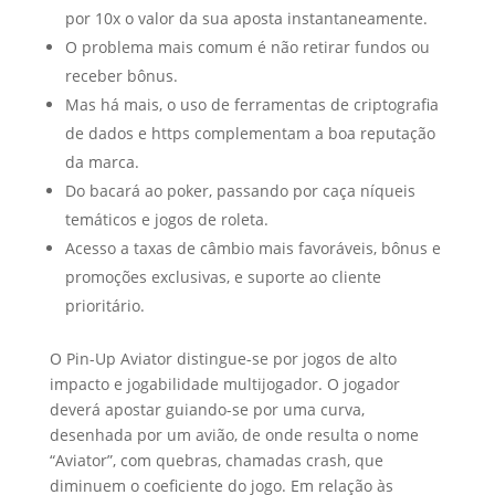
por 10x o valor da sua aposta instantaneamente.
O problema mais comum é não retirar fundos ou
receber bônus.
Mas há mais, o uso de ferramentas de criptografia
de dados e https complementam a boa reputação
da marca.
Do bacará ao poker, passando por caça níqueis
temáticos e jogos de roleta.
Acesso a taxas de câmbio mais favoráveis, bônus e
promoções exclusivas, e suporte ao cliente
prioritário.
O Pin-Up Aviator distingue-se por jogos de alto
impacto e jogabilidade multijogador. O jogador
deverá apostar guiando-se por uma curva,
desenhada por um avião, de onde resulta o nome
“Aviator”, com quebras, chamadas crash, que
diminuem o coeficiente do jogo. Em relação às