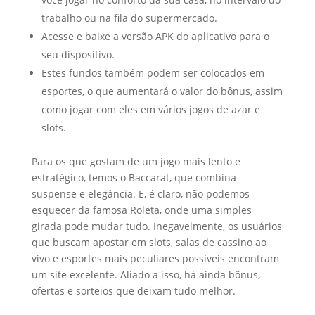
trabalho ou na fila do supermercado.
Acesse e baixe a versão APK do aplicativo para o
seu dispositivo.
Estes fundos também podem ser colocados em
esportes, o que aumentará o valor do bônus, assim
como jogar com eles em vários jogos de azar e
slots.
Para os que gostam de um jogo mais lento e
estratégico, temos o Baccarat, que combina
suspense e elegância. E, é claro, não podemos
esquecer da famosa Roleta, onde uma simples
girada pode mudar tudo. Inegavelmente, os usuários
que buscam apostar em slots, salas de cassino ao
vivo e esportes mais peculiares possíveis encontram
um site excelente. Aliado a isso, há ainda bônus,
ofertas e sorteios que deixam tudo melhor.