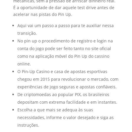
mecânicas, sem a pressão de arriscar dinheiro real.
É a oportunidade de dar aquele test drive antes de
acelerar nas pistas do Pin Up.
Aqui vai um passo a passo para te auxiliar nessa
transição.
No pin up o procedimento de registro e login na
conta do jogo pode ser feito tanto no site oficial
como na aplicação móvel do Pin Up do cassino
online.
O Pin-Up Casino e casa de apostas esportivas
chegou em 2015 para revolucionar o mercado, com
experiências de jogo seguras e apostas confiáveis.
De criptomoedas ao popular PIX, os brasileiros
depositam com extrema facilidade e em instantes.
Escolha a que mais se adequa às suas
necessidades, informe o valor desejado e siga as
instruções.