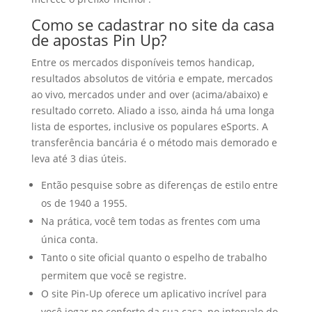
Como se cadastrar no site da casa
de apostas Pin Up?
Entre os mercados disponíveis temos handicap,
resultados absolutos de vitória e empate, mercados
ao vivo, mercados under and over (acima/abaixo) e
resultado correto. Aliado a isso, ainda há uma longa
lista de esportes, inclusive os populares eSports. A
transferência bancária é o método mais demorado e
leva até 3 dias úteis.
Então pesquise sobre as diferenças de estilo entre
os de 1940 a 1955.
Na prática, você tem todas as frentes com uma
única conta.
Tanto o site oficial quanto o espelho de trabalho
permitem que você se registre.
O site Pin-Up oferece um aplicativo incrível para
você jogar no conforto da sua casa, no intervalo do