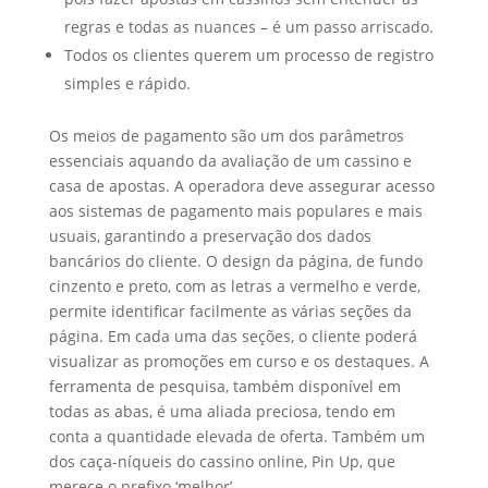
regras e todas as nuances – é um passo arriscado.
Todos os clientes querem um processo de registro
simples e rápido.
Os meios de pagamento são um dos parâmetros
essenciais aquando da avaliação de um cassino e
casa de apostas. A operadora deve assegurar acesso
aos sistemas de pagamento mais populares e mais
usuais, garantindo a preservação dos dados
bancários do cliente. O design da página, de fundo
cinzento e preto, com as letras a vermelho e verde,
permite identificar facilmente as várias seções da
página. Em cada uma das seções, o cliente poderá
visualizar as promoções em curso e os destaques. A
ferramenta de pesquisa, também disponível em
todas as abas, é uma aliada preciosa, tendo em
conta a quantidade elevada de oferta. Também um
dos caça-níqueis do cassino online, Pin Up, que
merece o prefixo ‘melhor’.