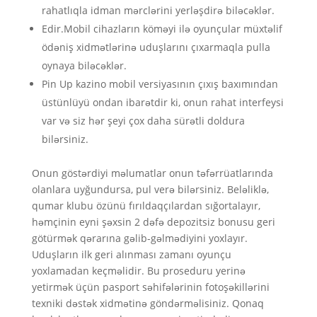
rahatlıqla idman mərclərini yerləşdirə biləcəklər.
Edir.Mobil cihazların köməyi ilə oyunçular müxtəlif
ödəniş xidmətlərinə uduşlarını çıxarmaqla pulla
oynaya biləcəklər.
Pin Up kazino mobil versiyasının çıxış baxımından
üstünlüyü ondan ibarətdir ki, onun rahat interfeysi
var və siz hər şeyi çox daha sürətli doldura
bilərsiniz.
Onun göstərdiyi məlumatlar onun təfərrüatlarında
olanlara uyğundursa, pul verə bilərsiniz. Beləliklə,
qumar klubu özünü fırıldaqçılardan sığortalayır,
həmçinin eyni şəxsin 2 dəfə depozitsiz bonusu geri
götürmək qərarına gəlib-gəlmədiyini yoxlayır.
Uduşların ilk geri alınması zamanı oyunçu
yoxlamadan keçməlidir. Bu proseduru yerinə
yetirmək üçün pasport səhifələrinin fotoşəkillərini
texniki dəstək xidmətinə göndərməlisiniz. Qonaq