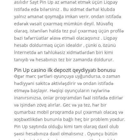
asılıdır Sayt Pin Up az əmanət etmək üçün Liqpay
istifadə edə bilərsiniz . Bu xidmət dərhal klubda
yalnız əmanət qoymağa imkan verir, ondan istifadə
edərək vəsait çıxarmaq mümkün deyil. Müvafiq
olaraq, istənilən halda tez pul çıxarmaq üçün profilə
bəzi təfərrüatlar əlavə etməli olacaqsınız . Liqpay
hesabı doldurmaq üçün idealdır , çünki o, özünü
İnternetdə ən təhlükəsiz xidmətlərdən biri kimi
tanıyıb və hesabınızı tez bir zamanda doldurur.
Pin Up casino ilk depozit qeydiyyatı bonusu
Əgər mərc şərtləri oyunçuya uyğundursa, o zaman
hədiyyəni sakitcə aktivləşdirir və ondan istifadə
etməyə başlayır. Həqiqi oyunçuların rəylərinə
inanırsınızsa, onlar proqramdan fəal istifadə edirlər
və işindən zövq alırlar. Gec və ya tez, hər bir
qumarbaz mobil proqramda pul çıxarmalı olacaq və
xoşbəxtlikdən bununla bağlı heç bir problem yoxdur.
Pin Up saytında olduğu kimi tam olaraq daxil olub
şəxsi hesabınıza daxil olmalısınız . Oyunçu bütün