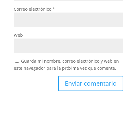
Correo electrónico
*
Web
Guarda mi nombre, correo electrónico y web en
este navegador para la próxima vez que comente.