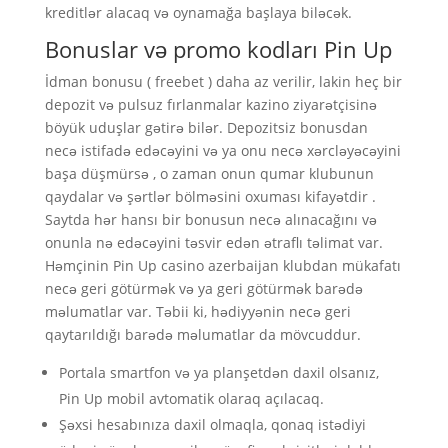
kreditlər alacaq və oynamağa başlaya biləcək.
Bonuslar və promo kodları Pin Up
İdman bonusu ( freebet ) daha az verilir, lakin heç bir
depozit və pulsuz fırlanmalar kazino ziyarətçisinə
böyük uduşlar gətirə bilər. Depozitsiz bonusdan
necə istifadə edəcəyini və ya onu necə xərcləyəcəyini
başa düşmürsə , o zaman onun qumar klubunun
qaydalar və şərtlər bölməsini oxuması kifayətdir .
Saytda hər hansı bir bonusun necə alınacağını və
onunla nə edəcəyini təsvir edən ətraflı təlimat var.
Həmçinin Pin Up casino azerbaijan klubdan mükafatı
necə geri götürmək və ya geri götürmək barədə
məlumatlar var. Təbii ki, hədiyyənin necə geri
qaytarıldığı barədə məlumatlar da mövcuddur.
Portala smartfon və ya planşetdən daxil olsanız,
Pin Up mobil avtomatik olaraq açılacaq.
Şəxsi hesabınıza daxil olmaqla, qonaq istədiyi