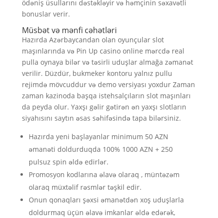
ödəniş üsullarını dəstəkləyir və həmçinin səxavətli
bonuslar verir.
Müsbət və mənfi cəhətləri
Hazırda Azərbaycandan olan oyunçular slot
maşınlarında və Pin Up casino online mərcdə real
pulla oynaya bilər və təsirli uduşlar almağa zəmanət
verilir. Düzdür, bukmeker kontoru yalnız pullu
rejimdə mövcuddur və demo versiyası yoxdur Zaman
zaman kazinoda başqa istehsalçıların slot maşınları
da peyda olur. Yaxşı gəlir gətirən ən yaxşı slotların
siyahısını saytın əsas səhifəsində tapa bilərsiniz.
Hazırda yeni başlayanlar minimum 50 AZN
əmanəti doldurduqda 100% 1000 AZN + 250
pulsuz spin əldə edirlər.
Promosyon kodlarına əlavə olaraq , müntəzəm
olaraq müxtəlif rəsmlər təşkil edir.
Onun qonaqları şəxsi əmanətdən xoş uduşlarla
doldurmaq üçün əlavə imkanlar əldə edərək,