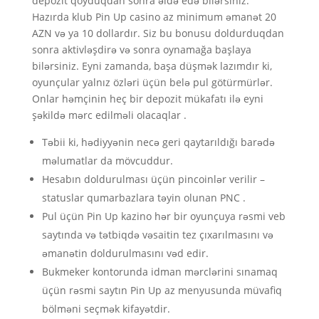
depozit qoyduqdan sonra əldə edə bilərsiniz.
Hazırda klub Pin Up casino az minimum əmanət 20
AZN və ya 10 dollardır. Siz bu bonusu doldurduqdan
sonra aktivləşdirə və sonra oynamağa başlaya
bilərsiniz. Eyni zamanda, başa düşmək lazımdır ki,
oyunçular yalnız özləri üçün belə pul götürmürlər.
Onlar həmçinin heç bir depozit mükafatı ilə eyni
şəkildə mərc edilməli olacaqlar .
Təbii ki, hədiyyənin necə geri qaytarıldığı barədə
məlumatlar da mövcuddur.
Hesabın doldurulması üçün pincoinlər verilir –
statuslar qumarbazlara təyin olunan PNC .
Pul üçün Pin Up kazino hər bir oyunçuya rəsmi veb
saytında və tətbiqdə vəsaitin tez çıxarılmasını və
əmanətin doldurulmasını vəd edir.
Bukmeker kontorunda idman mərclərini sınamaq
üçün rəsmi saytın Pin Up az menyusunda müvafiq
bölməni seçmək kifayətdir.