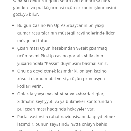
sahələri doldurduqdan sonra onu etibarlı şəkildə
göndərə və pul köçürməsi üçün ərizənin işlənməsini
gözləyə bilər.
Bu gün Casino Pin Up Azərbaycanın ən yaxşı
qumar resurslarının müstəqil reytinqlərində lider
mövqeləri tutur
Çıxarılması Oyun hesabından vəsait çıxarmaq
üçün rəsmi Pin-Up casino portal səhifəsinin
yuxarısındakı “Kassir” düyməsini basmalısınız.
Onu da qeyd etmək lazımdır ki, onlayn kazino
xüsusi olaraq mobil versiya üçün promosyon
kodları verir .
Onlarda yaxşı məsləhətlər və xəbərdarlıqlar,
xidmətin keyfiyyəti və ya bukmeker kontorundan
pul çıxarılması haqqında hekayələr var.
Portal vasitəsilə rahat naviqasiyanı da qeyd etmək
lazımdır, bunun sayəsində hətta onlayn bahis