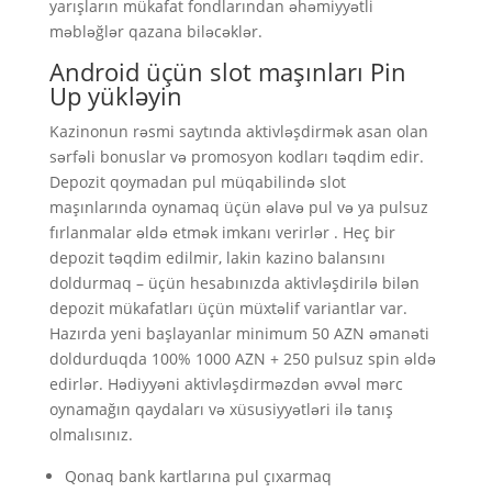
yarışların mükafat fondlarından əhəmiyyətli
məbləğlər qazana biləcəklər.
Android üçün slot maşınları Pin
Up yükləyin
Kazinonun rəsmi saytında aktivləşdirmək asan olan
sərfəli bonuslar və promosyon kodları təqdim edir.
Depozit qoymadan pul müqabilində slot
maşınlarında oynamaq üçün əlavə pul və ya pulsuz
fırlanmalar əldə etmək imkanı verirlər . Heç bir
depozit təqdim edilmir, lakin kazino balansını
doldurmaq – üçün hesabınızda aktivləşdirilə bilən
depozit mükafatları üçün müxtəlif variantlar var.
Hazırda yeni başlayanlar minimum 50 AZN əmanəti
doldurduqda 100% 1000 AZN + 250 pulsuz spin əldə
edirlər. Hədiyyəni aktivləşdirməzdən əvvəl mərc
oynamağın qaydaları və xüsusiyyətləri ilə tanış
olmalısınız.
Qonaq bank kartlarına pul çıxarmaq