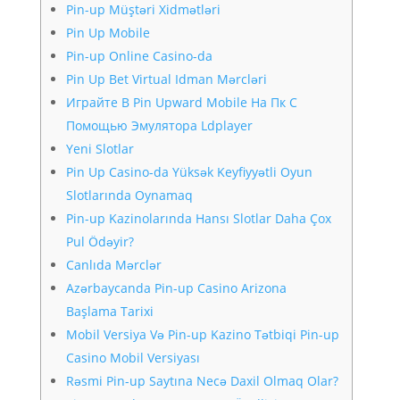
Pin-up Müştəri Xidmətləri
Pin Up Mobile
Pin-up Online Casino-da
Рin Uр Bеt Virtuаl Idmаn Mərсləri
Играйте В Pin Upward Mobile На Пк С
Помощью Эмулятора Ldplayer
Yeni Slotlar
Pin Up Casino-da Yüksək Keyfiyyətli Oyun
Slotlarında Oynamaq
Pin-up Kazinolarında Hansı Slotlar Daha Çox
Pul Ödəyir?
Саnlıdа Mərсlər
Azərbaycanda Pin-up Casino Arizona
Başlama Tarixi
Mobil Versiya Və Pin-up Kazino Tətbiqi Pin-up
Casino Mobil Versiyası
Rəsmi Pin-up Saytına Necə Daxil Olmaq Olar?