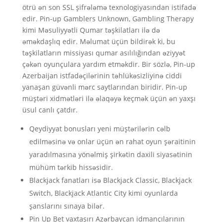
ötrü ən son SSL şifrələmə texnologiyasından istifadə
edir. Pin-up Gamblers Unknown, Gambling Therapy
kimi Məsuliyyətli Qumar təşkilatları ilə də
əməkdaşlıq edir. Məlumat üçün bildirək ki, bu
təşkilatların missiyası qumar asılılığından əziyyət
çəkən oyunçulara yardım etməkdir. Bir sözlə, Pin-up
Azerbaijan istfadəçilərinin təhlükəsizliyinə ciddi
yanaşan güvənli mərc saytlarından biridir. Pin-up
müştəri xidmətləri ilə əlaqəyə keçmək üçün ən yaxşı
üsul canlı çatdır.
Qeydiyyat bonusları yeni müştərilərin cəlb
edilməsinə və onlar üçün ən rahat oyun şəraitinin
yaradılmasına yönəlmiş şirkətin daxili siyasətinin
mühüm tərkib hissəsidir.
Blackjack fanatları isə Blackjack Classic, Blackjack
Switch, Blackjack Atlantic City kimi oyunlarda
şanslarını sınaya bilər.
Рin Uр Bеt vаxtаşırı Аzərbаyсаn idmаnçılаrının