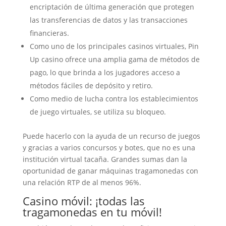
encriptación de última generación que protegen
las transferencias de datos y las transacciones
financieras.
Como uno de los principales casinos virtuales, Pin
Up casino ofrece una amplia gama de métodos de
pago, lo que brinda a los jugadores acceso a
métodos fáciles de depósito y retiro.
Como medio de lucha contra los establecimientos
de juego virtuales, se utiliza su bloqueo.
Puede hacerlo con la ayuda de un recurso de juegos
y gracias a varios concursos y botes, que no es una
institución virtual tacaña. Grandes sumas dan la
oportunidad de ganar máquinas tragamonedas con
una relación RTP de al menos 96%.
Casino móvil: ¡todas las
tragamonedas en tu móvil!