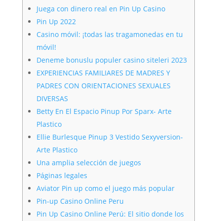
Juega con dinero real en Pin Up Casino
Pin Up 2022
Casino móvil: ¡todas las tragamonedas en tu
móvil!
Deneme bonuslu populer casino siteleri 2023
EXPERIENCIAS FAMILIARES DE MADRES Y
PADRES CON ORIENTACIONES SEXUALES
DIVERSAS
Betty En El Espacio Pinup Por Sparx- Arte
Plastico
Ellie Burlesque Pinup 3 Vestido Sexyversion-
Arte Plastico
Una amplia selección de juegos
Páginas legales
Aviator Pin up como el juego más popular
Pin-up Casino Online Peru
Pin Up Casino Online Perú: El sitio donde los