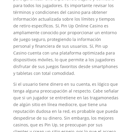
para todos los jugadores. Es importante revisar los
términos y condiciones del casino para obtener
información actualizada sobre los límites y tiempos
de retiro específicos. Sí, Pin Up Online Casino es
ampliamente conocido por proporcionar un entorno
de juego seguro, protegiendo la información
personal y financiera de sus usuarios. Sí, Pin up
Casino cuenta con una plataforma optimizada para
dispositivos móviles, lo que permite a los jugadores
disfrutar de sus juegos favoritos desde smartphones
y tabletas con total comodidad.
Si el usuario tiene dinero en su cuenta, es lógico que
tenga alguna preocupación al respecto. Cabe señalar
que si un jugador se entretiene en las tragamonedas
de algún sitio en línea mediocre, que tiene una
reputación dudosa en la red, es probable que pueda
despedirse de su dinero. Sin embargo, los mejores
casinos, que es Pin Up, se preocupan por sus
clientes y crean un sitio espejo, por lo que el acceso