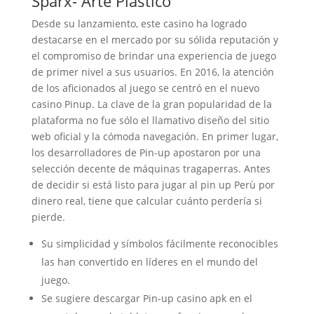
Sparx- Arte Plastico
Desde su lanzamiento, este casino ha logrado
destacarse en el mercado por su sólida reputación y
el compromiso de brindar una experiencia de juego
de primer nivel a sus usuarios. En 2016, la atención
de los aficionados al juego se centró en el nuevo
casino Pinup. La clave de la gran popularidad de la
plataforma no fue sólo el llamativo diseño del sitio
web oficial y la cómoda navegación. En primer lugar,
los desarrolladores de Pin-up apostaron por una
selección decente de máquinas tragaperras. Antes
de decidir si está listo para jugar al pin up Perù por
dinero real, tiene que calcular cuánto perdería si
pierde.
Su simplicidad y símbolos fácilmente reconocibles
las han convertido en líderes en el mundo del
juego.
Se sugiere descargar Pin-up casino apk en el