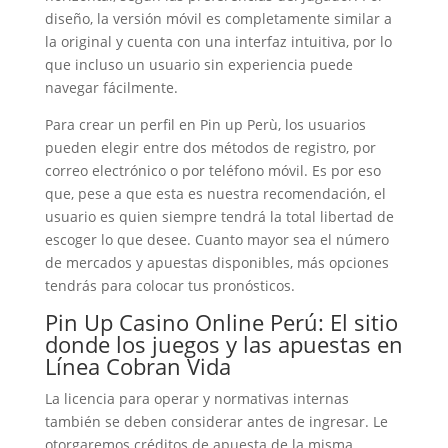
diseño, la versión móvil es completamente similar a
la original y cuenta con una interfaz intuitiva, por lo
que incluso un usuario sin experiencia puede
navegar fácilmente.
Para crear un perfil en Pin up Perù, los usuarios
pueden elegir entre dos métodos de registro, por
correo electrónico o por teléfono móvil. Es por eso
que, pese a que esta es nuestra recomendación, el
usuario es quien siempre tendrá la total libertad de
escoger lo que desee. Cuanto mayor sea el número
de mercados y apuestas disponibles, más opciones
tendrás para colocar tus pronósticos.
Pin Up Casino Online Perú: El sitio
donde los juegos y las apuestas en
Línea Cobran Vida
La licencia para operar y normativas internas
también se deben considerar antes de ingresar. Le
otorgaremos créditos de apuesta de la misma