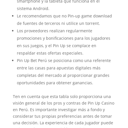
smartphone y la tableta que funciona en el
sistema Android.
Le recomendamos que no Pin-up game download
de fuentes de terceros ni utilice un torrent.
Los proveedores realizan regularmente
promociones y bonificaciones para los jugadores
en sus juegos, y el Pin Up se complace en
respaldar estas ofertas especiales.
Pin Up Bet Perú se posiciona como una referente
entre las casas para apuestas digitales más
completas del mercado al proporcionar grandes
oportunidades para obtener ganancias.
Ten en cuenta que esta tabla solo proporciona una
visión general de los pros y contras de Pin Up Casino
en Perú. Es importante investigar más a fondo y
considerar tus propias preferencias antes de tomar
una decisión. La experiencia de cada jugador puede