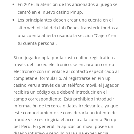
En 2016, la atención de los aficionados al juego se
centró en el nuevo casino Pinup.
Los principiantes deben crear una cuenta en el
sitio web oficial del club Debes transferir fondos a
una cuenta abierta usando la sección “Cajero” en
tu cuenta personal.
Si un jugador opta por la casio online registration a
través del correo electrónico, se enviará un correo
electrónico con un enlace al contacto especificado al
completar el formulario. Al registrarse en Pin up
casino Perù a través de un teléfono móvil, el jugador
recibirá un código que deberá introducir en el
campo correspondiente. Está prohibido introducir
información de terceros o datos irrelevantes, ya que
este comportamiento se consideraría un intento de
fraude y se restringiría el acceso a la cuenta Pin up
bet Perù. En general, la aplicación móvil posee un
diseño intuitivo y sencillo para una experiencia