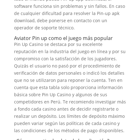
software funciona sin problemas y sin fallos. En caso
de cualquier dificultad para resolver la Pin-up apk
download, debe ponerse en contacto con un
operador de soporte técnico.
Aviator Pin up como el juego más popular
Pin Up Casino se destaca por su excelente
reputación en la industria del juego en línea y por su
compromiso con la satisfacción de los jugadores.
Quizás el usuario no pasó por el procedimiento de
verificación de datos personales o indicó los detalles
que no se utilizaron para reponer la cuenta. Ten en
cuenta que esta tabla solo proporciona información
básica sobre Pin Up Casino y algunos de sus
competidores en Perú. Te recomiendo investigar más
a fondo cada casino antes de decidir registrarte o
realizar un depósito. Los límites de depósito máximo
pueden variar según las políticas de cada casino y
las condiciones de los métodos de pago disponibles.