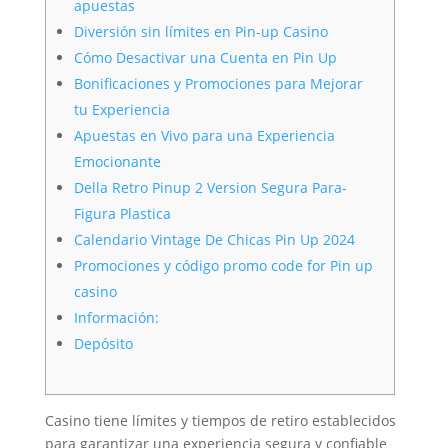
apuestas
Diversión sin límites en Pin-up Casino
Cómo Desactivar una Cuenta en Pin Up
Bonificaciones y Promociones para Mejorar
tu Experiencia
Apuestas en Vivo para una Experiencia
Emocionante
Della Retro Pinup 2 Version Segura Para-
Figura Plastica
Calendario Vintage De Chicas Pin Up 2024
Promociones y código promo code for Pin up
casino
Información:
Depósito
Casino tiene límites y tiempos de retiro establecidos
para garantizar una experiencia segura y confiable