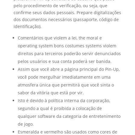
pelo procedimento de verificação, ou seja, que
confirme seus dados pessoais. Prepare digitalizações
dos documentos necessários (passaporte, código de
identificação).
Comentários que violem a lei, the moral e
operating system bons costumes systems violem
direitos para terceiros poderão servir denunciados
pelos usuários e sua conta poderá ser banida.
Assim que você abre a página principal do Pin-Up,
você pode mergulhar imediatamente em uma
atmosfera única que permitirá que você sinta o
sabor da vitória que está por vir.
Isto é devido à política interna da corporação,
segundo a qual é proibida a colocação de
qualquer software da categoria de entretenimento
de jogo.
Esmeralda e vermelho são usados como cores de