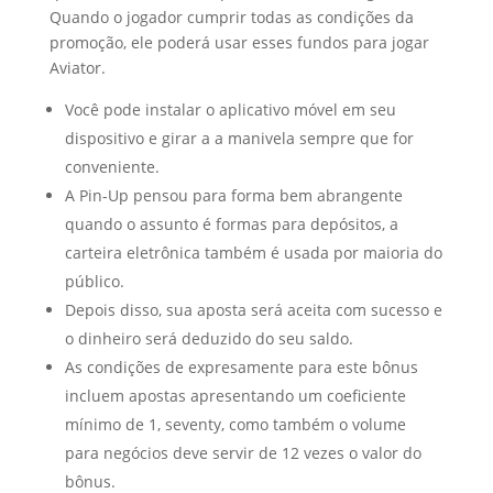
Quando o jogador cumprir todas as condições da
promoção, ele poderá usar esses fundos para jogar
Aviator.
Você pode instalar o aplicativo móvel em seu
dispositivo e girar a a manivela sempre que for
conveniente.
A Pin-Up pensou para forma bem abrangente
quando o assunto é formas para depósitos, a
carteira eletrônica também é usada por maioria do
público.
Depois disso, sua aposta será aceita com sucesso e
o dinheiro será deduzido do seu saldo.
As condições de expresamente para este bônus
incluem apostas apresentando um coeficiente
mínimo de 1, seventy, como também o volume
para negócios deve servir de 12 vezes o valor do
bônus.