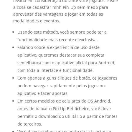
levada em consideração durante você jogador, e vale
a cosa se cadastrar mhh Pin-Up sem medo para
aproveitar das vantagens e jogar em todas as
modalidades e eventos.
Usando este método, você sempre pode ter a
funcionalidade mais recente e exclusiva.
Falando sobre a experiência de uso deste
aplicativo, queremos destacar sua completa
semelhança com o aplicativo oficial para Android,
com toda a interface e funcionalidade.
Com apenas alguns cliques de botão, os jogadores
podem navegar rapidamente pelos jogos no
aplicativo e fazer apostas.
Em certos modelos de celulares do OS Android,
antes de baixar o Pin Up Bet ficheiro, você deve
permitir o download do utilitário a partir de fontes
de terceiros.
Você deve escolher um esporte da lista acima e,