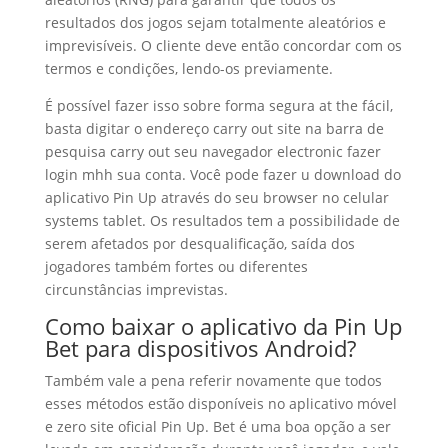
resultados dos jogos sejam totalmente aleatórios e
imprevisíveis. O cliente deve então concordar com os
termos e condições, lendo-os previamente.
É possível fazer isso sobre forma segura at the fácil,
basta digitar o endereço carry out site na barra de
pesquisa carry out seu navegador electronic fazer
login mhh sua conta. Você pode fazer u download do
aplicativo Pin Up através do seu browser no celular
systems tablet. Os resultados tem a possibilidade de
serem afetados por desqualificação, saída dos
jogadores também fortes ou diferentes
circunstâncias imprevistas.
Como baixar o aplicativo da Pin Up
Bet para dispositivos Android?
Também vale a pena referir novamente que todos
esses métodos estão disponíveis no aplicativo móvel
e zero site oficial Pin Up. Bet é uma boa opção a ser