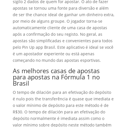
sigilo 2 dados de quem for apostar. O ato de fazer
apostas se tornou uma fonte para diversão e além
de ser the chance ideal de ganhar um dinheiro extra,
por meio de alguns groupe. O jogador torna-se
automaticamente cliente de uma casa de apostas
após a confirmação do seu registo. No geral, as
apostas são simplificadas e convenientes para todos
pelo Pin Up app Brasil. Este aplicativo é ideal se você
é um apostador experiente ou está apenas
começando no mundo das apostas esportivas.
As melhores casas de apostas
para apostas na Fórmula 1 no
Brasil
O tempo de dilación para an efetivação do depósito
é nulo pois the transferência é quase que imediata e
o valor mínimo de depósito para este método é de
R$30. O tempo de dilación para an efetivação do
depósito normalmente é imediata assim como o
valor mínimo sobre depósito neste método também