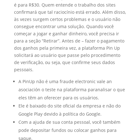
é para R$30. Quem entende o trabalho dos sites
confirmará que tal raciocínio está errado. Além disso,
às vezes surgem certos problemas e o usuário não
consegue encontrar uma solução. Quando você
começar a jogar e ganhar dinheiro, você precisa ir
para a seção “Retirar”. Antes de – fazer o pagamento
dos ganhos pela primeira vez, a plataforma Pin Up
solicitará ao usuário que passe pelo procedimento
de verificação, ou seja, que confirme seus dados
pessoais.
A PinUp não é uma fraude electronic vale an
asociación o teste na plataforma paranalisar o que
eles têm an oferecer para os usuários.
Ele é baixado do site oficial da empresa e não do
Google Play devido à política do Google.
Com a ajuda de sua conta pessoal, você também
pode depositar fundos ou colocar ganhos para
saque.