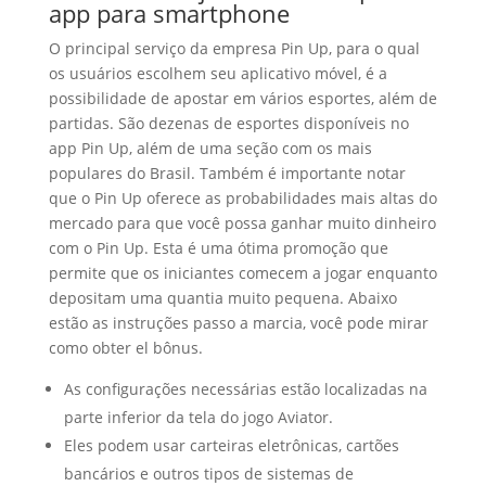
app para smartphone
O principal serviço da empresa Pin Up, para o qual
os usuários escolhem seu aplicativo móvel, é a
possibilidade de apostar em vários esportes, além de
partidas. São dezenas de esportes disponíveis no
app Pin Up, além de uma seção com os mais
populares do Brasil. Também é importante notar
que o Pin Up oferece as probabilidades mais altas do
mercado para que você possa ganhar muito dinheiro
com o Pin Up. Esta é uma ótima promoção que
permite que os iniciantes comecem a jogar enquanto
depositam uma quantia muito pequena. Abaixo
estão as instruções passo a marcia, você pode mirar
como obter el bônus.
As configurações necessárias estão localizadas na
parte inferior da tela do jogo Aviator.
Eles podem usar carteiras eletrônicas, cartões
bancários e outros tipos de sistemas de