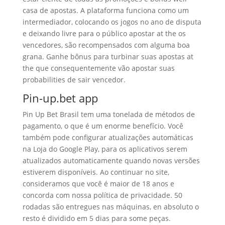
casa de apostas. A plataforma funciona como um
intermediador, colocando os jogos no ano de disputa
e deixando livre para o público apostar at the os
vencedores, são recompensados com alguma boa
grana. Ganhe bônus para turbinar suas apostas at
the que consequentemente vão apostar suas
probabilities de sair vencedor.
Pin-up.bet app
Pin Up Bet Brasil tem uma tonelada de métodos de
pagamento, o que é um enorme benefício. Você
também pode configurar atualizações automáticas
na Loja do Google Play, para os aplicativos serem
atualizados automaticamente quando novas versões
estiverem disponíveis. Ao continuar no site,
consideramos que você é maior de 18 anos e
concorda com nossa política de privacidade. 50
rodadas são entregues nas máquinas, en absoluto o
resto é dividido em 5 dias para some peças.