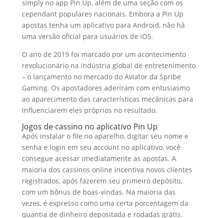
simply no app Pin Up, além de uma seção com os
cependant populares nacionais. Embora a Pin Up
apostas tenha um aplicativo para Android, não há
uma versão oficial para usuários de iOS.
O ano de 2019 foi marcado por um acontecimento
revolucionário na indústria global de entretenimento
– o lançamento no mercado do Aviator da Spribe
Gaming. Os apostadores aderiram com entusiasmo
ao aparecimento das características mecânicas para
influenciarem eles próprios no resultado.
Jogos de cassino no aplicativo Pin Up
Após instalar o file no aparelho, digitar seu nome e
senha e login em seu account no aplicativo, você
consegue acessar imediatamente as apostas. A
maioria dos cassinos online incentiva novos clientes
registrados, após fazerem seu primeiro depósito,
com um bônus de boas-vindas. Na maioria das
vezes, é expresso como uma certa porcentagem da
quantia de dinheiro depositada e rodadas grátis.