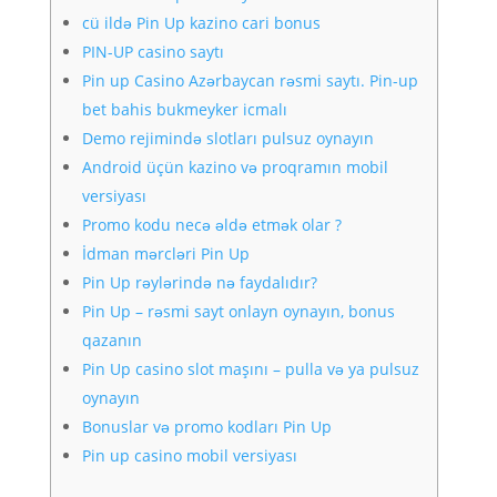
cü ildə Pin Up kazino cari bonus
PIN-UP casino saytı
Pin up Casino Azərbaycan rəsmi saytı. Pin-up
bet bahis bukmeyker icmalı
Demo rejimində slotları pulsuz oynayın
Android üçün kazino və proqramın mobil
versiyası
Promo kodu necə əldə etmək olar ?
İdman mərcləri Pin Up
Pin Up rəylərində nə faydalıdır?
Pin Up – rəsmi sayt onlayn oynayın, bonus
qazanın
Pin Up casino slot maşını – pulla və ya pulsuz
oynayın
Bonuslar və promo kodları Pin Up
Pin up casino mobil versiyası