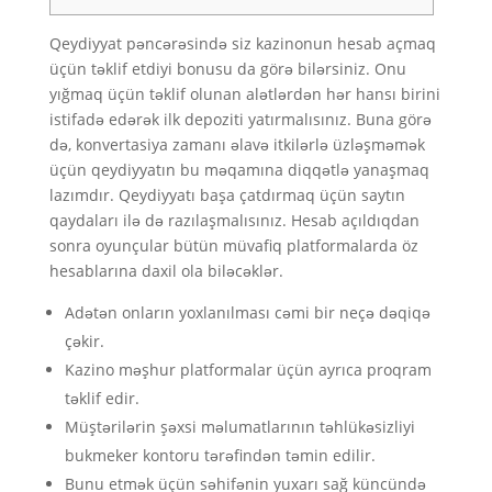
Qeydiyyat pəncərəsində siz kazinonun hesab açmaq
üçün təklif etdiyi bonusu da görə bilərsiniz. Onu
yığmaq üçün təklif olunan alətlərdən hər hansı birini
istifadə edərək ilk depoziti yatırmalısınız. Buna görə
də, konvertasiya zamanı əlavə itkilərlə üzləşməmək
üçün qeydiyyatın bu məqamına diqqətlə yanaşmaq
lazımdır. Qeydiyyatı başa çatdırmaq üçün saytın
qaydaları ilə də razılaşmalısınız. Hesab açıldıqdan
sonra oyunçular bütün müvafiq platformalarda öz
hesablarına daxil ola biləcəklər.
Adətən onların yoxlanılması cəmi bir neçə dəqiqə
çəkir.
Kazino məşhur platformalar üçün ayrıca proqram
təklif edir.
Müştərilərin şəxsi məlumatlarının təhlükəsizliyi
bukmeker kontoru tərəfindən təmin edilir.
Bunu etmək üçün səhifənin yuxarı sağ küncündə