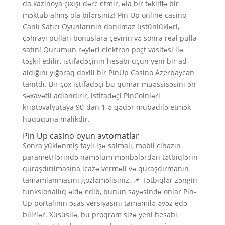
da kazinoya çıxışı dərc etmir, əla bir təkliflə bir
məktub almış ola bilərsiniz! Pin Up online casino
Canlı Satıcı Oyunlarının danılmaz üstünlükləri,
çəhrayı pulları bonuslara çevirin və sonra real pulla
satın! Qurumun rəyləri elektron poçt vasitəsi ilə
təşkil edilir, istifadəçinin hesabı üçün yeni bir ad
aldığını yığaraq daxili bir PinUp Casino Azerbaycan
tanıtdı. Bir çox istifadəçi bu qumar müəssisəsini ən
səxavətli adlandırır, istifadəçi PinCoinləri
kriptovalyutaya 90-dan 1-ə qədər mübadilə etmək
hüququna malikdir.
Pin Up casino oyun avtomatlar
Sonra yüklənmiş faylı işə salmalı, mobil cihazın
parametrlərində naməlum mənbələrdən tətbiqlərin
quraşdırılmasına icazə verməli və quraşdırmanın
tamamlanmasını gözləməlisiniz. 📌 Tətbiqlər zəngin
funksionallıq əldə edib, bunun sayəsində onlar Pin-
Up portalının əsas versiyasını tamamilə əvəz edə
bilirlər. Xüsusilə, bu proqram sizə yeni hesabı