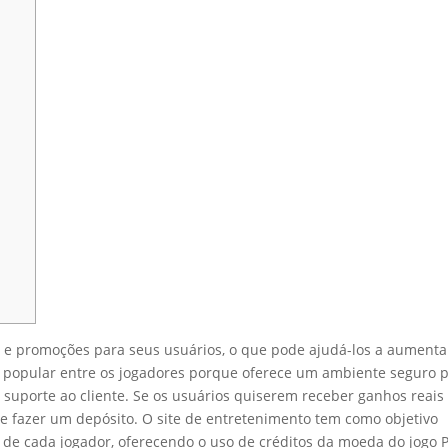
e promoções para seus usuários, o que pode ajudá-los a aumenta
é popular entre os jogadores porque oferece um ambiente seguro 
suporte ao cliente. Se os usuários quiserem receber ganhos reais
 e fazer um depósito. O site de entretenimento tem como objetivo
s de cada jogador, oferecendo o uso de créditos da moeda do jogo 