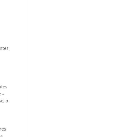
antes
ntes
e –
o, o
ores
 a