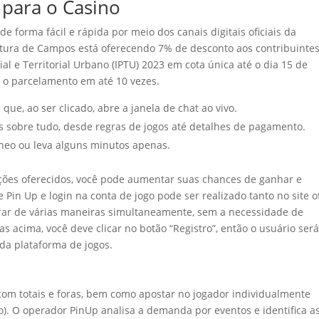
para o Casino
de forma fácil e rápida por meio dos canais digitais oficiais da
eitura de Campos está oferecendo 7% de desconto aos contribuinte
 e Territorial Urbano (IPTU) 2023 em cota única até o dia 15 de
é o parcelamento em até 10 vezes.
 que, ao ser clicado, abre a janela de chat ao vivo.
s sobre tudo, desde regras de jogos até detalhes de pagamento.
neo ou leva alguns minutos apenas.
ções oferecidos, você pode aumentar suas chances de ganhar e
Pin Up e login na conta de jogo pode ser realizado tanto no site of
strar de várias maneiras simultaneamente, sem a necessidade de
as acima, você deve clicar no botão “Registro”, então o usuário ser
da plataforma de jogos.
om totais e foras, bem como apostar no jogador individualmente
). O operador PinUp analisa a demanda por eventos e identifica a