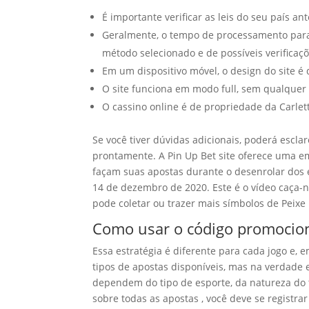
É importante verificar as leis do seu país a
Geralmente, o tempo de processamento para 
método selecionado e de possíveis verificaç
Em um dispositivo móvel, o design do site é 
O site funciona em modo full, sem qualquer
O cassino online é de propriedade da Carlet
Se você tiver dúvidas adicionais, poderá escl
prontamente. A Pin Up Bet site oferece uma e
façam suas apostas durante o desenrolar dos 
14 de dezembro de 2020. Este é o vídeo caça-
pode coletar ou trazer mais símbolos de Peixe 
Como usar o código promocion
Essa estratégia é diferente para cada jogo e, 
tipos de apostas disponíveis, mas na verdade 
dependem do tipo de esporte, da natureza do t
sobre todas as apostas , você deve se registr