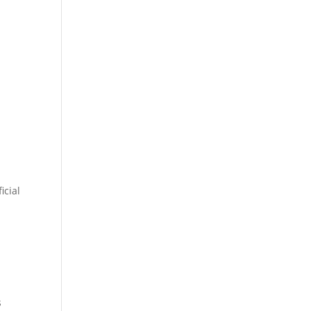
s
icial
á
s