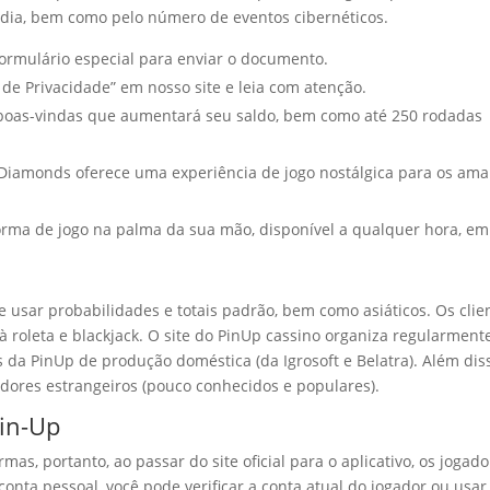
ia, bem como pelo número de eventos cibernéticos.
formulário especial para enviar o documento.
a de Privacidade” em nosso site e leia com atenção.
boas-vindas que aumentará seu saldo, bem como até 250 rodadas
 Diamonds oferece uma experiência de jogo nostálgica para os am
orma de jogo na palma da sua mão, disponível a qualquer hora, em
e usar probabilidades e totais padrão, bem como asiáticos. Os clie
 roleta e blackjack. O site do PinUp cassino organiza regularment
 da PinUp de produção doméstica (da Igrosoft e Belatra). Além diss
dores estrangeiros (pouco conhecidos e populares).
Pin-Up
as, portanto, ao passar do site oficial para o aplicativo, os jogad
onta pessoal, você pode verificar a conta atual do jogador ou usar