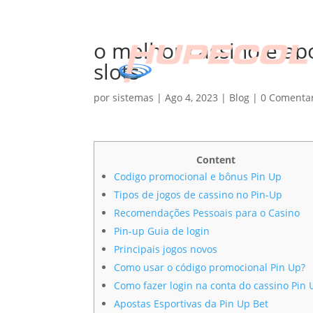
o melhor cassino e apo
slots
por
sistemas
|
Ago 4, 2023
|
Blog
|
0 Comenta
Content
Codigo promocional e bônus Pin Up
Tipos de jogos de cassino no Pin-Up
Recomendações Pessoais para o Casino
Pin-up Guia de login
Principais jogos novos
Como usar o código promocional Pin Up?
Como fazer login na conta do cassino Pin 
Apostas Esportivas da Pin Up Bet