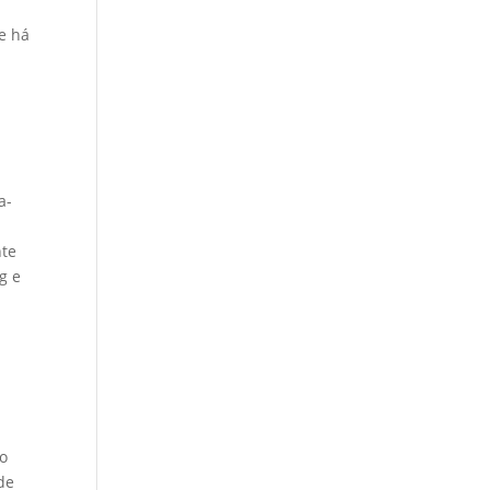
e há
a-
nte
g e
ão
de