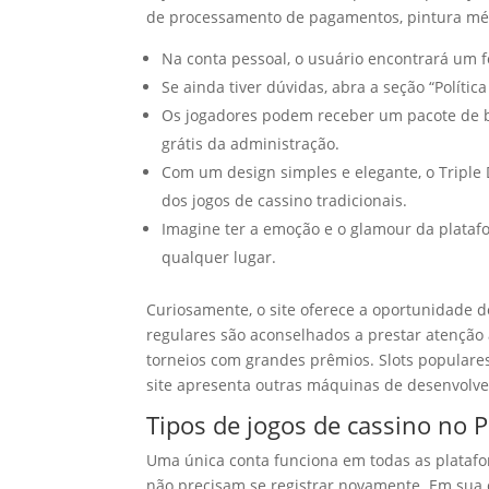
de processamento de pagamentos, pintura méd
Na conta pessoal, o usuário encontrará um 
Se ainda tiver dúvidas, abra a seção “Polític
Os jogadores podem receber um pacote de 
grátis da administração.
Com um design simples e elegante, o Triple
dos jogos de cassino tradicionais.
Imagine ter a emoção e o glamour da plataf
qualquer lugar.
Curiosamente, o site oferece a oportunidade d
regulares são aconselhados a prestar atenção à
torneios com grandes prêmios. Slots populares
site apresenta outras máquinas de desenvolve
Tipos de jogos de cassino no 
Uma única conta funciona em todas as plataform
não precisam se registrar novamente. Em sua c