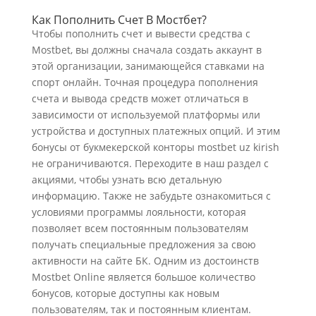
Как Пополнить Счет В Мостбет?
Чтобы пополнить счет и вывести средства с
Mostbet, вы должны сначала создать аккаунт в
этой организации, занимающейся ставками на
спорт онлайн. Точная процедура пополнения
счета и вывода средств может отличаться в
зависимости от используемой платформы или
устройства и доступных платежных опций. И этим
бонусы от букмекерской конторы mostbet uz kirish
не ограничиваются. Переходите в наш раздел с
акциями, чтобы узнать всю детальную
информацию. Также не забудьте ознакомиться с
условиями программы лояльности, которая
позволяет всем постоянным пользователям
получать специальные предложения за свою
активности на сайте БК. Одним из достоинств
Mostbet Online является большое количество
бонусов, которые доступны как новым
пользователям, так и постоянным клиентам.