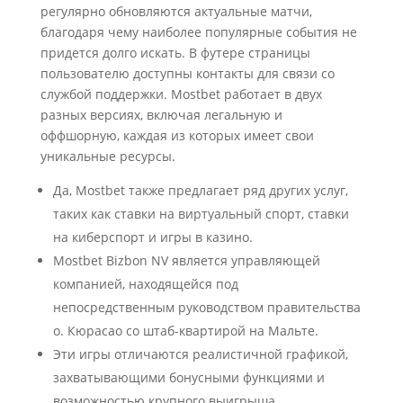
регулярно обновляются актуальные матчи,
благодаря чему наиболее популярные события не
придется долго искать. В футере страницы
пользователю доступны контакты для связи со
службой поддержки. Mostbet работает в двух
разных версиях, включая легальную и
оффшорную, каждая из которых имеет свои
уникальные ресурсы.
Да, Mostbet также предлагает ряд других услуг,
таких как ставки на виртуальный спорт, ставки
на киберспорт и игры в казино.
Mostbet Bizbon NV является управляющей
компанией, находящейся под
непосредственным руководством правительства
о. Кюрасао со штаб-квартирой на Мальте.
Эти игры отличаются реалистичной графикой,
захватывающими бонусными функциями и
возможностью крупного выигрыша.