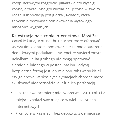
komputerowymi rozgrywki piłkarskie czy wyścigi
konne, a także inne gry wirtualne. Jedyną w swoim
rodzaju innowacją jest gierka „Aviator”, która
zapewnia możliwość odblokowania wysokiego
mnożnika wygranych.
Rеjеstrаcjа nа strоnіе іntеrnеtоwеj MоstBеt
Wysokie kursy MostBet bukmacher może oferować
wszystkim klientom, ponieważ nie są one obarczone
dodatkowymi podatkami. Pacjenci ze stwierdzonymi
uchyłkami jelita grubego nie mogą spożywać
siemienia lnianego w postaci nasion. Jedyną
bezpieczną formą jest len mielony, tak zwany kisiel
czy galaretka. W skrajnych sytuacjach choroba może
skutkować niedrożnością jelit lub ich perforacją.
Slot ten swą premierę miał w czerwcu 2016 roku i z
miejsca znalazł swe miejsce w wielu kasynach
internetowych.
Promocje w kasynach bez depozytu z definicji są