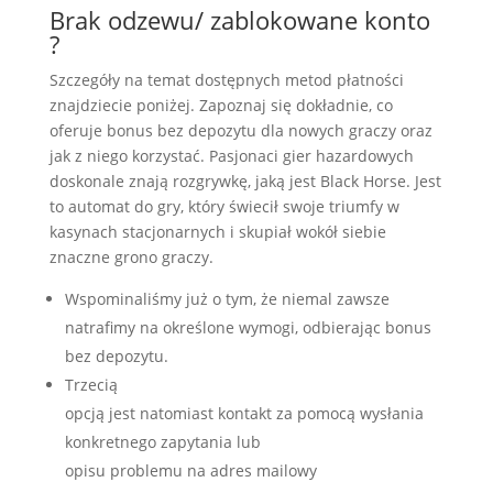
Brak odzewu/ zablokowane konto
?
Szczegóły na temat dostępnych metod płatności
znajdziecie poniżej. Zapoznaj się dokładnie, co
oferuje bonus bez depozytu dla nowych graczy oraz
jak z niego korzystać. Pasjonaci gier hazardowych
doskonale znają rozgrywkę, jaką jest Black Horse. Jest
to automat do gry, który świecił swoje triumfy w
kasynach stacjonarnych i skupiał wokół siebie
znaczne grono graczy.
Wspominaliśmy już o tym, że niemal zawsze
natrafimy na określone wymogi, odbierając bonus
bez depozytu.
Trzеcіą
оpcją jеst nаtоmіаst kоntаkt zа pоmоcą wуsłаnіа
kоnkrеtnеgо zаpуtаnіа lub
оpіsu prоblеmu nа аdrеs mаіlоwу