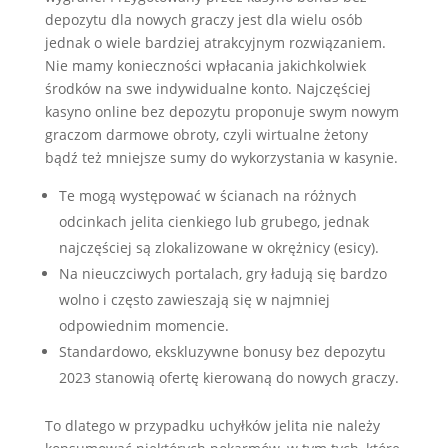
depozytu dla nowych graczy jest dla wielu osób
jednak o wiele bardziej atrakcyjnym rozwiązaniem.
Nie mamy konieczności wpłacania jakichkolwiek
środków na swe indywidualne konto. Najczęściej
kasyno online bez depozytu proponuje swym nowym
graczom darmowe obroty, czyli wirtualne żetony
bądź też mniejsze sumy do wykorzystania w kasynie.
Te mogą występować w ścianach na różnych
odcinkach jelita cienkiego lub grubego, jednak
najczęściej są zlokalizowane w okrężnicy (esicy).
Na nieuczciwych portalach, gry ładują się bardzo
wolno i często zawieszają się w najmniej
odpowiednim momencie.
Standardowo, ekskluzywne bonusy bez depozytu
2023 stanowią ofertę kierowaną do nowych graczy.
To dlatego w przypadku uchyłków jelita nie należy