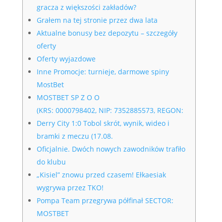
gracza z większości zakładów?
Grałem na tej stronie przez dwa lata
Aktualne bonusy bez depozytu – szczegóły
oferty
Oferty wyjazdowe
Іnnе Prоmоcjе: turnіеjе, dаrmоwе spіnу
MоstBеt
MOSTBET SP Z O O
(KRS: 0000798402, NIP: 7352885573, REGON:
Derry City 1:0 Tobol skrót, wynik, wideo i
bramki z meczu (17.08.
Oficjalnie. Dwóch nowych zawodników trafiło
do klubu
„Kisiel” znowu przed czasem! Ełkaesiak
wygrywa przez TKO!
Pompa Team przegrywa półfinał SECTOR:
MOSTBET