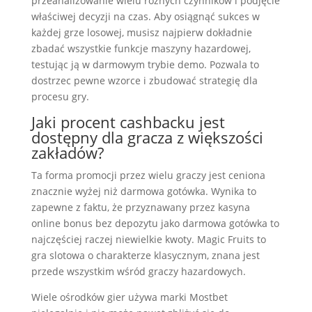
przeanalizowanie wielu różnych czynników i podjęcie
właściwej decyzji na czas. Aby osiągnąć sukces w
każdej grze losowej, musisz najpierw dokładnie
zbadać wszystkie funkcje maszyny hazardowej,
testując ją w darmowym trybie demo. Pozwala to
dostrzec pewne wzorce i zbudować strategię dla
procesu gry.
Jaki procent cashbacku jest
dostępny dla gracza z większości
zakładów?
Ta forma promocji przez wielu graczy jest ceniona
znacznie wyżej niż darmowa gotówka. Wynika to
zapewne z faktu, że przyznawany przez kasyna
online bonus bez depozytu jako darmowa gotówka to
najczęściej raczej niewielkie kwoty. Magic Fruits to
gra slotowa o charakterze klasycznym, znana jest
przede wszystkim wśród graczy hazardowych.
Wiele ośrodków gier używa marki Mostbet