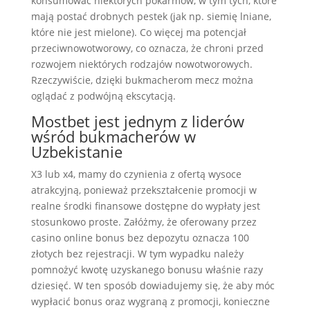
konsumować niektórych pokarmów, w tym tych, które
mają postać drobnych pestek (jak np. siemię lniane,
które nie jest mielone). Co więcej ma potencjał
przeciwnowotworowy, co oznacza, że chroni przed
rozwojem niektórych rodzajów nowotworowych.
Rzeczywiście, dzięki bukmacherom mecz można
oglądać z podwójną ekscytacją.
Mostbet jest jednym z liderów
wśród bukmacherów w
Uzbekistanie
X3 lub x4, mamy do czynienia z ofertą wysoce
atrakcyjną, ponieważ przekształcenie promocji w
realne środki finansowe dostępne do wypłaty jest
stosunkowo proste. Załóżmy, że oferowany przez
casino online bonus bez depozytu oznacza 100
złotych bez rejestracji. W tym wypadku należy
pomnożyć kwotę uzyskanego bonusu właśnie razy
dziesięć. W ten sposób dowiadujemy się, że aby móc
wypłacić bonus oraz wygraną z promocji, konieczne