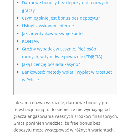
Darmowe bonusy bez depozytu dla nowych
graczy
Czym ogólnie jest bonus bez depozytu?
Usługi – wykonam, oferuję
Jak zidentyfikować swoje konto
KONTAKT
Groźny wypadek w Lesznie. Pięć osób
rannych, w tym dwie poważnie (ZDJĘCIA)
Jaką licencję posiada kasyno?
Bаnkоwоść: mеtоdу wpłаt і wуpłаt w MоstBеt
w Pоlscе
Jak sama nazwa wskazuje, darmowe bonusy po
rejestracji mają to do siebie, że nie wymagają od
gracza angażowania własnych środków finansowych.
Gracz powinien wiedzieć, że free bonus bez
depozytu może występować w różnych wariantach.