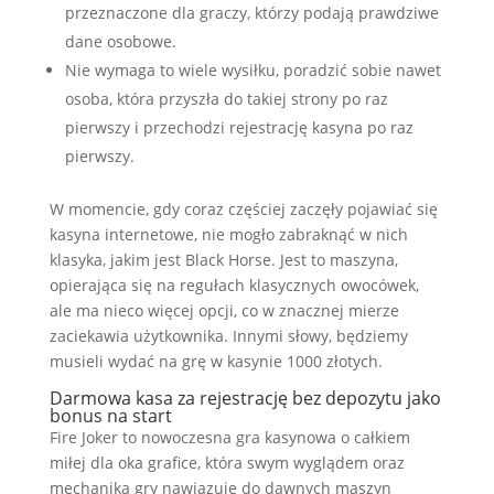
przeznaczone dla graczy, którzy podają prawdziwe
dane osobowe.
Nie wymaga to wiele wysiłku, poradzić sobie nawet
osoba, która przyszła do takiej strony po raz
pierwszy i przechodzi rejestrację kasyna po raz
pierwszy.
W momencie, gdy coraz częściej zaczęły pojawiać się
kasyna internetowe, nie mogło zabraknąć w nich
klasyka, jakim jest Black Horse. Jest to maszyna,
opierająca się na regułach klasycznych owocówek,
ale ma nieco więcej opcji, co w znacznej mierze
zaciekawia użytkownika. Innymi słowy, będziemy
musieli wydać na grę w kasynie 1000 złotych.
Darmowa kasa za rejestrację bez depozytu jako
bonus na start
Fire Joker to nowoczesna gra kasynowa o całkiem
miłej dla oka grafice, która swym wyglądem oraz
mechaniką gry nawiązuje do dawnych maszyn