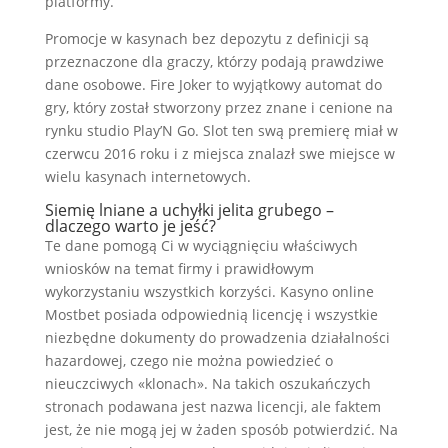
platformy.
Promocje w kasynach bez depozytu z definicji są
przeznaczone dla graczy, którzy podają prawdziwe
dane osobowe. Fire Joker to wyjątkowy automat do
gry, który został stworzony przez znane i cenione na
rynku studio Play’N Go. Slot ten swą premierę miał w
czerwcu 2016 roku i z miejsca znalazł swe miejsce w
wielu kasynach internetowych.
Siemię lniane a uchyłki jelita grubego –
dlaczego warto je jeść?
Te dane pomogą Ci w wyciągnięciu właściwych
wniosków na temat firmy i prawidłowym
wykorzystaniu wszystkich korzyści. Kasyno online
Mostbet posiada odpowiednią licencję i wszystkie
niezbędne dokumenty do prowadzenia działalności
hazardowej, czego nie można powiedzieć o
nieuczciwych «klonach». Na takich oszukańczych
stronach podawana jest nazwa licencji, ale faktem
jest, że nie mogą jej w żaden sposób potwierdzić. Na