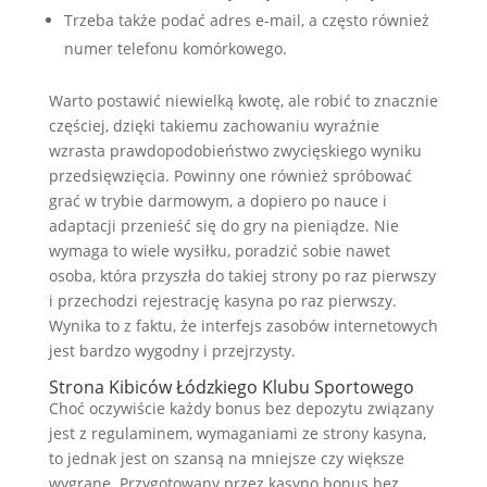
Trzeba także podać adres e-mail, a często również
numer telefonu komórkowego.
Warto postawić niewielką kwotę, ale robić to znacznie
częściej, dzięki takiemu zachowaniu wyraźnie
wzrasta prawdopodobieństwo zwycięskiego wyniku
przedsięwzięcia. Powinny one również spróbować
grać w trybie darmowym, a dopiero po nauce i
adaptacji przenieść się do gry na pieniądze. Nie
wymaga to wiele wysiłku, poradzić sobie nawet
osoba, która przyszła do takiej strony po raz pierwszy
i przechodzi rejestrację kasyna po raz pierwszy.
Wynika to z faktu, że interfejs zasobów internetowych
jest bardzo wygodny i przejrzysty.
Strona Kibiców Łódzkiego Klubu Sportowego
Choć oczywiście każdy bonus bez depozytu związany
jest z regulaminem, wymaganiami ze strony kasyna,
to jednak jest on szansą na mniejsze czy większe
wygrane. Przygotowany przez kasyno bonus bez