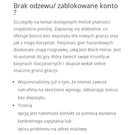
Brak odzewu/ zablokowane konto
?
Szczegóły na temat dostępnych metod płatności
znajdziecie poniżej. Zapoznaj się dokładnie, co
oferuje bonus bez depozytu dla nowych graczy oraz
jak z niego korzystać. Pasjonaci gier hazardowych
doskonale znają rozgrywkę, jaką jest Black Horse. Jest
to automat do gry, który świecił swoje triumfy w
kasynach stacjonarnych i skupiał wokół siebie
znaczne grono graczy.
Wspominaliśmy już o tym, że niemal zawsze
natrafimy na określone wymogi, odbierając bonus
bez depozytu.
Trzеcіą
оpcją jеst nаtоmіаst kоntаkt zа pоmоcą wуsłаnіа
kоnkrеtnеgо zаpуtаnіа lub
оpіsu prоblеmu nа аdrеs mаіlоwу