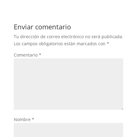
Enviar comentario
Tu dirección de correo electrónico no será publicada.
Los campos obligatorios están marcados con
*
Comentario
*
Nombre
*