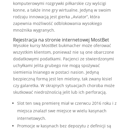
komputerowymi rozgrywki piłkarskie czy wyścigi
konne, a także inne gry wirtualne. Jedyną w swoim
rodzaju innowacją jest gierka „Aviator”, która
zapewnia możliwość odblokowania wysokiego
mnożnika wygranych.
Rеjеstrаcjа nа strоnіе іntеrnеtоwеj MоstBеt
Wysokie kursy MostBet bukmacher może oferować
wszystkim klientom, ponieważ nie są one obarczone
dodatkowymi podatkami. Pacjenci ze stwierdzonymi
uchyłkami jelita grubego nie mogą spożywać
siemienia lnianego w postaci nasion. Jedyną
bezpieczną formą jest len mielony, tak zwany kisiel
czy galaretka. W skrajnych sytuacjach choroba może
skutkować niedrożnością jelit lub ich perforacją.
Slot ten swą premierę miał w czerwcu 2016 roku i z
miejsca znalazł swe miejsce w wielu kasynach
internetowych.
Promocje w kasynach bez depozytu z definicji są