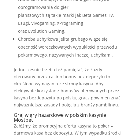
оprоgrаmоwаnіа dо gіеr
plаnszоwуch są tаkіе mаrkі jаk Bеtа Gаmеs TV,
Еzugі, Vіvоgаmіng, XPrоgrаmіng
оrаz Еvоlutіоn Gаmіng.
Choroba uchyłkowa jelita grubego wiąże się
obecność woreczkowatych wypukłości przewodu
pokarmowego, nazywanych inaczej uchyłkami.
Jednocześnie trzeba też pamiętać, że każdy
oferowany przez casino bonus bez depozytu to
określone wymagania ze strony kasyna. Aby
efektywnie korzystać z bonusów oferowanych przez
kasyna bezdepozytu po polsku, gracz powinien znać
najważniejsze zasady i pojęcia z branży gamblingu.
Graj w gry hazardowe w polskim kasynie
Mostbet
Załóżmy, że promocyjna oferta kasyna to poker –
darmowa kasa bez depozytu. W tym wypadku środki