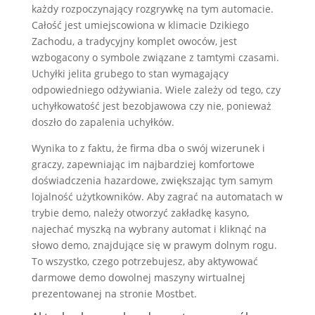
każdy rozpoczynający rozgrywkę na tym automacie.
Całość jest umiejscowiona w klimacie Dzikiego
Zachodu, a tradycyjny komplet owoców, jest
wzbogacony o symbole związane z tamtymi czasami.
Uchyłki jelita grubego to stan wymagający
odpowiedniego odżywiania. Wiele zależy od tego, czy
uchyłkowatość jest bezobjawowa czy nie, ponieważ
doszło do zapalenia uchyłków.
Wynika to z faktu, że firma dba o swój wizerunek i
graczy, zapewniając im najbardziej komfortowe
doświadczenia hazardowe, zwiększając tym samym
lojalność użytkowników. Aby zagrać na automatach w
trybie demo, należy otworzyć zakładkę kasyno,
najechać myszką na wybrany automat i kliknąć na
słowo demo, znajdujące się w prawym dolnym rogu.
To wszystko, czego potrzebujesz, aby aktywować
darmowe demo dowolnej maszyny wirtualnej
prezentowanej na stronie Mostbet.