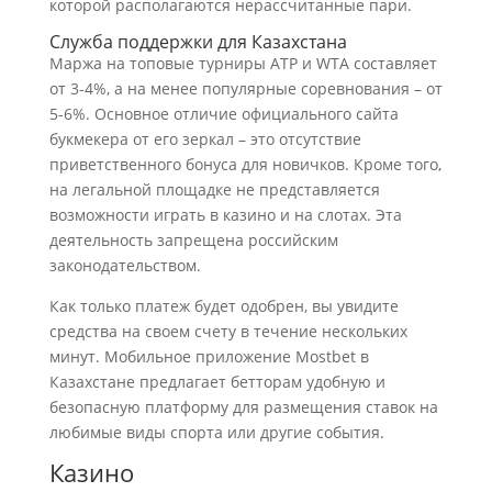
которой располагаются нерассчитанные пари.
Служба поддержки для Казахстана
Маржа на топовые турниры ATP и WTA составляет
от 3-4%, а на менее популярные соревнования – от
5-6%. Основное отличие официального сайта
букмекера от его зеркал – это отсутствие
приветственного бонуса для новичков. Кроме того,
на легальной площадке не представляется
возможности играть в казино и на слотах. Эта
деятельность запрещена российским
законодательством.
Как только платеж будет одобрен, вы увидите
средства на своем счету в течение нескольких
минут. Мобильное приложение Mostbet в
Казахстане предлагает бетторам удобную и
безопасную платформу для размещения ставок на
любимые виды спорта или другие события.
Казино