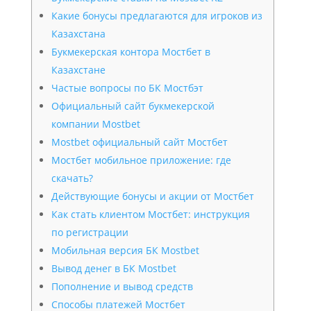
Какие бонусы предлагаются для игроков из
Казахстана
Букмекерская контора Мостбет в
Казахстане
Частые вопросы по БК Мостбэт
Официальный сайт букмекерской
компании Mostbet
Mostbet официальный сайт Мостбет
Мостбет мобильное приложение: где
скачать?
Действующие бонусы и акции от Мостбет
Как стать клиентом Мостбет: инструкция
по регистрации
Мобильная версия БК Mostbet
Вывод денег в БК Mostbet
Пополнение и вывод средств
Способы платежей Мостбет