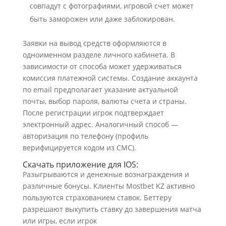
совпадут с фотографиями, игровой счет может
быть заморожен или даже заблокирован.
Заявки на вывод средств оформляются в
одноименном разделе личного кабинета. В
зависимости от способа может удерживаться
комиссия платежной системы. Создание аккаунта
по email предполагает указание актуальной
почты, выбор пароля, валюты счета и страны.
После регистрации игрок подтверждает
электронный адрес. Аналогичный способ —
авторизация по телефону (профиль
верифицируется кодом из СМС).
Скачать приложение для IOS:
Разыгрываются и денежные вознаграждения и
различные бонусы. Клиенты Mostbet KZ активно
пользуются страхованием ставок. Беттеру
разрешают выкупить ставку до завершения матча
или игры, если игрок