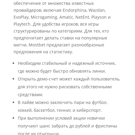
обеспечение от множества известных
провайдеров, включая Endorphina, Wazdan,
EvoPlay, Microgaming, Amatic, NetEnt, Playson и
Playtech. Для удобства игроков, все игры
структурированы по категориям. Для тех, кто
предпочитает делать ставки на популярные
матчи, Mostbet предлагает разнообразные
предложения на статистику.
Необходим стабильный и надежный источник,
где можно будет быстро обновлять линки.
Открыть демо-счет может каждый пользователь,
для этого не нужно рисковать собственными
средствами.
В лайве можно заключить пари на футбол,
хоккей, баскетбол, теннис и киберспорт.
При выполнении условий акции новички
получают шанс забрать до рублей и фриспины
после их отыгрыша.