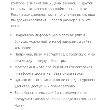
конторе, а значит защищены законом. С другой
стороны, так как контора работает на рынке
России официально, после получения выигрыша
вы должны заплатить налог в размере 13% от
него.
Подробную информацию о всех акциях и
бонусах можно найти на официальном сайте
компании.
Например, Визу, МастерКард, российскую Мир
или международную Маэстро.
Mostbet APK – это полноценная букмекерская
платформа, доступная без поиска зеркал.
Однако от этого нисколько не страдает уровень
удобства, доступный пользователю.
Было бы странно, если бы приложение не
предусматривало основные разделы «Линия» и
«Live».