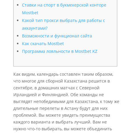
Ставки на спорт в букмекерской конторе
Mostbet
Какой тип прокси выбрать для работы с
аккаунтами?
Возможности и функционал сайта
Как скачать Mostbet
Программа лояльности в Mostbet KZ
Как видим, календарь составлен таким образом,
что многое для сборной Казахстана решится в
сентябре, в домашних матчах с Северной
Ирландией и Финляндией. Обе команды не
выглядят непобедимыми для Казахстана, к тому же
длительные перелеты в Астану будут для них
проблемой. Вы можете увидеть преимущества
каждого варианта и выбрать лучший. Вам не
нужно что-то выбирать, вы можете объединить