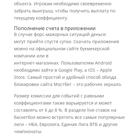
объекта. Игрокам необходимо своевременно
забрать выигрыш, чтобы получить выплату по
текущему коэффициенту.
Пополнение счета в приложении
В случае форс-мажорных ситуаций деньги
могут прийти спустя сутки. Скачать приложения
можно на официальном сайте букмекерской
компании или в
интернет-магазинах. Пользователям Android
необходимо зайти в Google Play, а iOS – Apple
Store. Самый простой и удобный способ обхода
блокировки сайта Мостбет – это рабочее зеркало.
Размер комиссии для событий с равными
коэффициентами также варьируется и может
составлять от 6 до 8 %. В разделе live-ставок на
баскетбол можно встретить все самые популярные
лиги – НБА, Евролига, Единая Лига ВТБ и другие
чемпионаты.