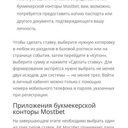
букмекерской конторы Mostbet, вам, возможно,
потребуется предоставить копию паспорта или
другого документа, подтверждающего вашу
личность.
Чтобы сделать ставку, выберите нужную котировку
в любом из разделов в базовой росписи или на
странице события, затем перейдите в «Купон»,
выберите сумму и нажмите «Сделать ставку». Для
формирования экспресса нужно выбрать не менее
двух исходов, для системы — не менее трех. Войти
в личный кабинет можно только с помощью
номера мобильного телефона и пароля, указанных
при регистрации.
Приложения букмекерской
конторы Mostbet
На завершающем этапе необходимо выбрать один
из трех типов ставок. БК Мостбет принимает пари