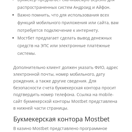
распространенных систем Андроид и Айфон.
Важно помнить, что для использования всех
функций мобильного приложения или сайта, вам
потребуется подключение к интернету.
Мостбет предлагает сделать вывод денежных
средств на ЭПС или электронные платёжные
системы.
Дополнительно клиент должен указать ФИО, адрес
электронной почты, номер мобильного, дату
рождения, а также другие сведения. Для
безопасности счета букмекерская контора просит
подтвердить номер телефона. Ссылка на mobile-
сайт букмекерской конторы Mostbet представлена
в нижней части страницы.
Букмекерская контора Mostbet
В казино Mostbet представлено программное