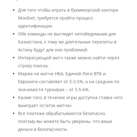
Для того чтобы играть в букмекерской конторе
Mostbet, требуется пройти процесс
идентификации.
Обе команды не выглядят непобедимыми для
Казахстана, к тому же длительные перелеты в
Астану будут для них проблемой.
Интересующий матч также можно найти через
строку поиска.
Маржа на матчи НБА, Единой Лиги ВТБ и
Евролиги составляет от 5-5.5%, а на средних по
значимости турнирах – от 5.5-6%.
Кроме того, в течение игры доступна ставка «кто
выиграет остаток матча».
Все платежи обрабатываются безопасно,
поэтому вы можете быть уверены, что ваши
деньги в безопасности.