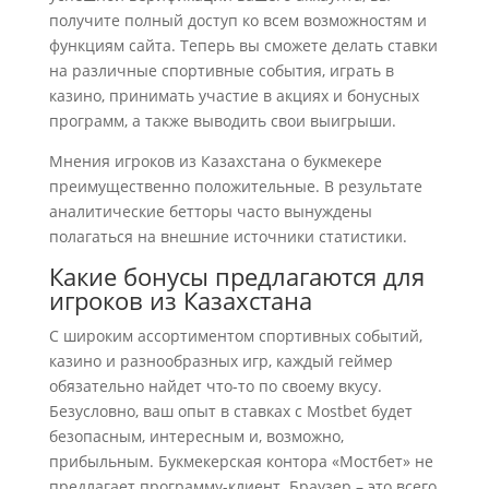
получите полный доступ ко всем возможностям и
функциям сайта. Теперь вы сможете делать ставки
на различные спортивные события, играть в
казино, принимать участие в акциях и бонусных
программ, а также выводить свои выигрыши.
Мнения игроков из Казахстана о букмекере
преимущественно положительные. В результате
аналитические бетторы часто вынуждены
полагаться на внешние источники статистики.
Какие бонусы предлагаются для
игроков из Казахстана
С широким ассортиментом спортивных событий,
казино и разнообразных игр, каждый геймер
обязательно найдет что-то по своему вкусу.
Безусловно, ваш опыт в ставках с Mostbet будет
безопасным, интересным и, возможно,
прибыльным. Букмекерская контора «Мостбет» не
предлагает программу-клиент. Браузер – это всего