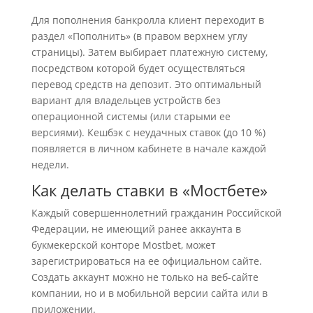
Для пополнения банкролла клиент переходит в
раздел «Пополнить» (в правом верхнем углу
страницы). Затем выбирает платежную систему,
посредством которой будет осуществляться
перевод средств на депозит. Это оптимальный
вариант для владельцев устройств без
операционной системы (или старыми ее
версиями). Кешбэк с неудачных ставок (до 10 %)
появляется в личном кабинете в начале каждой
недели.
Как делать ставки в «Мостбете»
Каждый совершеннолетний гражданин Российской
Федерации, не имеющий ранее аккаунта в
букмекерской конторе Mostbet, может
зарегистрироваться на ее официальном сайте.
Создать аккаунт можно не только на веб-сайте
компании, но и в мобильной версии сайта или в
приложении.