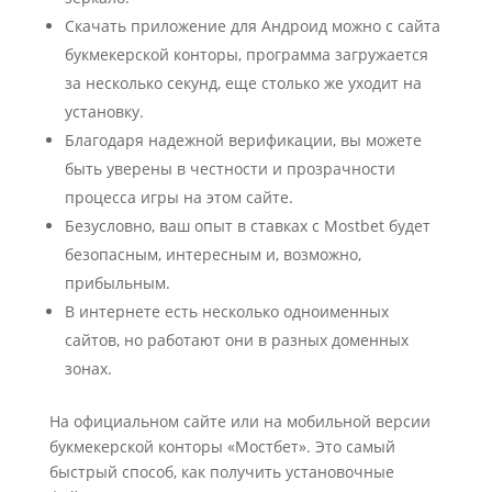
Скачать приложение для Андроид можно с сайта
букмекерской конторы, программа загружается
за несколько секунд, еще столько же уходит на
установку.
Благодаря надежной верификации, вы можете
быть уверены в честности и прозрачности
процесса игры на этом сайте.
Безусловно, ваш опыт в ставках с Mostbet будет
безопасным, интересным и, возможно,
прибыльным.
В интернете есть несколько одноименных
сайтов, но работают они в разных доменных
зонах.
На официальном сайте или на мобильной версии
букмекерской конторы «Мостбет». Это самый
быстрый способ, как получить установочные