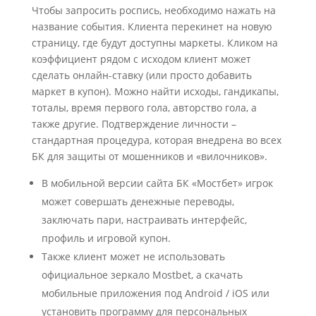
Чтобы запросить роспись, необходимо нажать на
название события. Клиента перекинет на новую
страницу, где будут доступны маркеты. Кликом на
коэффициент рядом с исходом клиент может
сделать онлайн-ставку (или просто добавить
маркет в купон). Можно найти исходы, гандикапы,
тоталы, время первого гола, авторство гола, а
также другие. Подтверждение личности –
стандартная процедура, которая внедрена во всех
БК для защиты от мошенников и «вилочников».
В мобильной версии сайта БК «Мостбет» игрок
может совершать денежные переводы,
заключать пари, настраивать интерфейс,
профиль и игровой купон.
Также клиент может не использовать
официальное зеркало Mostbet, а скачать
мобильные приложения под Android / iOS или
установить программу для персональных