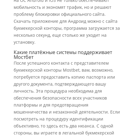
на ОС Android и iOS не только обеспечивают
мобильность и экономят трафик, но и решают
проблему блокировки официального сайта.
Скачать приложение для Андроид можно с сайта
букмекерской конторы, программа загружается за
несколько секунд, еще столько же уходит на
установку.
Какие платёжные системы поддерживает
Мостбет
После успешного контакта с представителем
букмекерской конторы Mostbet, вам, возможно,
потребуется предоставить копию паспорта или
другого документа, подтверждающего вашу
личность. Эта процедура необходима для
обеспечения безопасности всех участников
платформы и для предотвращения
мошенничества и незаконной деятельности. Если
посмотреть на процедуру идентификации
объективно, то здесь есть два нюанса. С одной
стороны, вы играете в легальной букмекерской