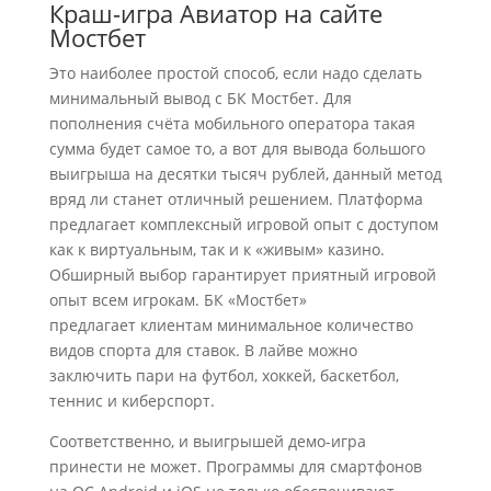
Краш-игра Авиатор на сайте
Мостбет
Это наиболее простой способ, если надо сделать
минимальный вывод с БК Мостбет. Для
пополнения счёта мобильного оператора такая
сумма будет самое то, а вот для вывода большого
выигрыша на десятки тысяч рублей, данный метод
вряд ли станет отличный решением. Платформа
предлагает комплексный игровой опыт с доступом
как к виртуальным, так и к «живым» казино.
Обширный выбор гарантирует приятный игровой
опыт всем игрокам. БК «Мостбет»
предлагает клиентам минимальное количество
видов спорта для ставок. В лайве можно
заключить пари на футбол, хоккей, баскетбол,
теннис и киберспорт.
Соответственно, и выигрышей демо-игра
принести не может. Программы для смартфонов