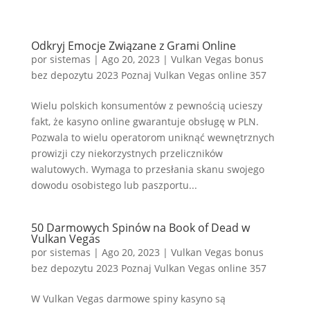
Odkryj Emocje Związane z Grami Online
por
sistemas
|
Ago 20, 2023
|
Vulkan Vegas bonus
bez depozytu 2023 Poznaj Vulkan Vegas online 357
Wielu polskich konsumentów z pewnością ucieszy
fakt, że kasyno online gwarantuje obsługę w PLN.
Pozwala to wielu operatorom uniknąć wewnętrznych
prowizji czy niekorzystnych przeliczników
walutowych. Wymaga to przesłania skanu swojego
dowodu osobistego lub paszportu...
50 Darmowych Spinów na Book of Dead w
Vulkan Vegas
por
sistemas
|
Ago 20, 2023
|
Vulkan Vegas bonus
bez depozytu 2023 Poznaj Vulkan Vegas online 357
W Vulkan Vegas darmowe spiny kasyno są