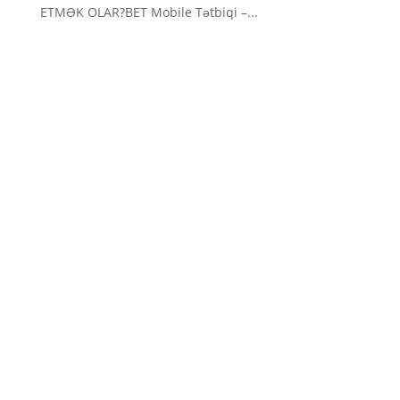
ETMƏK OLAR?BET Mobile Tətbiqi –...
Empresa
Hupecol Andes
Conócenos
Bloques Operados
Sostenibilidad
Terminos