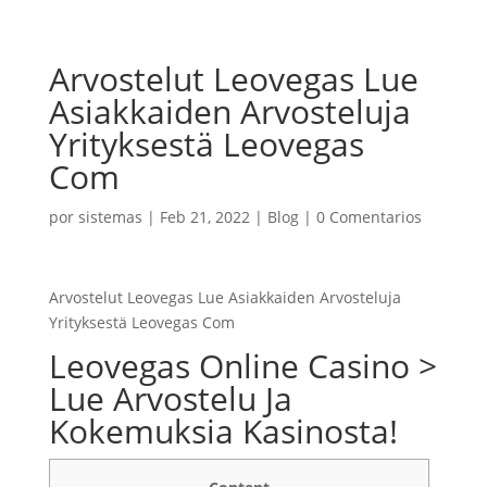
Arvostelut Leovegas Lue
Asiakkaiden Arvosteluja
Yrityksestä Leovegas
Com
por
sistemas
|
Feb 21, 2022
|
Blog
|
0 Comentarios
Arvostelut Leovegas Lue Asiakkaiden Arvosteluja
Yrityksestä Leovegas Com
Leovegas Online Casino >
Lue Arvostelu Ja
Kokemuksia Kasinosta!