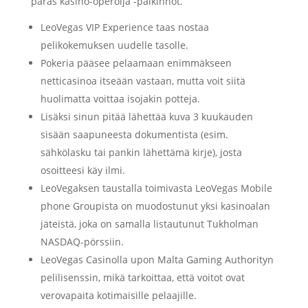
paras kasino-operoija -palkinnot.
LeoVegas VIP Experience taas nostaa
pelikokemuksen uudelle tasolle.
Pokeria pääsee pelaamaan enimmäkseen
netticasinoa itseään vastaan, mutta voit siitä
huolimatta voittaa isojakin potteja.
Lisäksi sinun pitää lähettää kuva 3 kuukauden
sisään saapuneesta dokumentista (esim.
sähkölasku tai pankin lähettämä kirje), josta
osoitteesi käy ilmi.
LeoVegaksen taustalla toimivasta LeoVegas Mobile
phone Groupista on muodostunut yksi kasinoalan
jäteistä, joka on samalla listautunut Tukholman
NASDAQ-pörssiin.
LeoVegas Casinolla upon Malta Gaming Authorityn
pelilisenssin, mikä tarkoittaa, että voitot ovat
verovapaita kotimaisille pelaajille.