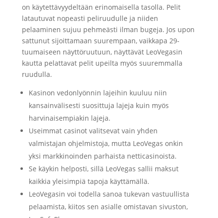
on käytettävyydeltään erinomaisella tasolla. Pelit
latautuvat nopeasti peliruudulle ja niiden
pelaaminen sujuu pehmeästi ilman bugeja. Jos upon
sattunut sijoittamaan suurempaan, vaikkapa 29-
tuumaiseen näyttöruutuun, näyttävät LeoVegasin
kautta pelattavat pelit upeilta myös suuremmalla
ruudulla.
Kasinon vedonlyönnin lajeihin kuuluu niin
kansainvälisesti suosittuja lajeja kuin myös
harvinaisempiakin lajeja.
Useimmat casinot valitsevat vain yhden
valmistajan ohjelmistoja, mutta LeoVegas onkin
yksi markkinoinden parhaista netticasinoista.
Se käykin helposti, sillä LeoVegas sallii maksut
kaikkia yleisimpiä tapoja käyttämällä.
LeoVegasin voi todella sanoa tukevan vastuullista
pelaamista, kiitos sen asialle omistavan sivuston,