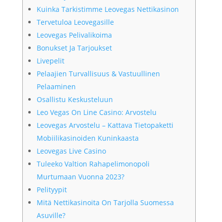
Kuinka Tarkistimme Leovegas Nettikasinon
Tervetuloa Leovegasille
Leovegas Pelivalikoima
Bonukset Ja Tarjoukset
Livepelit
Pelaajien Turvallisuus & Vastuullinen
Pelaaminen
Osallistu Keskusteluun
Leo Vegas On Line Casino: Arvostelu
Leovegas Arvostelu – Kattava Tietopaketti
Mobiilikasinoiden Kuninkaasta
Leovegas Live Casino
Tuleeko Valtion Rahapelimonopoli
Murtumaan Vuonna 2023?
Pelityypit
Mitä Nettikasinoita On Tarjolla Suomessa
Asuville?