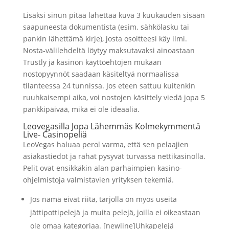
Lisäksi sinun pitää lähettää kuva 3 kuukauden sisään
saapuneesta dokumentista (esim. sähkölasku tai
pankin lähettämä kirje), josta osoitteesi käy ilmi.
Nosta-välilehdeltä löytyy maksutavaksi ainoastaan
Trustly ja kasinon käyttöehtojen mukaan
nostopyynnöt saadaan käsiteltyä normaalissa
tilanteessa 24 tunnissa. Jos eteen sattuu kuitenkin
ruuhkaisempi aika, voi nostojen käsittely viedä jopa 5
pankkipäivää, mikä ei ole ideaalia.
Leovegasilla Jopa Lähemmäs Kolmekymmentä
Live- Casinopeliä
LeoVegas haluaa perol varma, että sen pelaajien
asiakastiedot ja rahat pysyvät turvassa nettikasinolla.
Pelit ovat ensikkäkin alan parhaimpien kasino-
ohjelmistoja valmistavien yrityksen tekemiä.
Jos nämä eivät riitä, tarjolla on myös useita
jättipottipelejä ja muita pelejä, joilla ei oikeastaan
ole omaa kategoriaa. [newline]Uhkapelejä