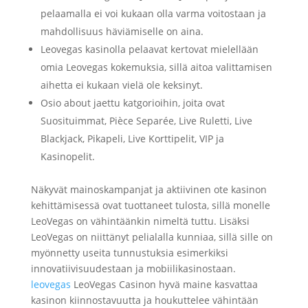
pelaamalla ei voi kukaan olla varma voitostaan ja
mahdollisuus häviämiselle on aina.
Leovegas kasinolla pelaavat kertovat mielellään
omia Leovegas kokemuksia, sillä aitoa valittamisen
aihetta ei kukaan vielä ole keksinyt.
Osio about jaettu katgorioihin, joita ovat
Suosituimmat, Pièce Separée, Live Ruletti, Live
Blackjack, Pikapeli, Live Korttipelit, VIP ja
Kasinopelit.
Näkyvät mainoskampanjat ja aktiivinen ote kasinon
kehittämisessä ovat tuottaneet tulosta, sillä monelle
LeoVegas on vähintäänkin nimeltä tuttu. Lisäksi
LeoVegas on niittänyt pelialalla kunniaa, sillä sille on
myönnetty useita tunnustuksia esimerkiksi
innovatiivisuudestaan ja mobiilikasinostaan.
leovegas
LeoVegas Casinon hyvä maine kasvattaa
kasinon kiinnostavuutta ja houkuttelee vähintään