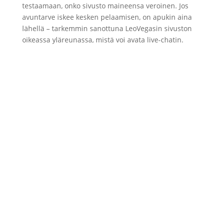
testaamaan, onko sivusto maineensa veroinen. Jos
avuntarve iskee kesken pelaamisen, on apukin aina
lähellä – tarkemmin sanottuna LeoVegasin sivuston
oikeassa yläreunassa, mistä voi avata live-chatin.
Empresa
Hupecol Andes
Conócenos
Bloques Operados
Sostenibilidad