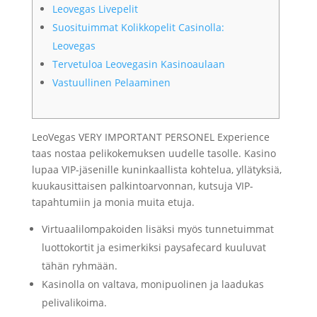
Leovegas Livepelit
Suosituimmat Kolikkopelit Casinolla:
Leovegas
Tervetuloa Leovegasin Kasinoaulaan
Vastuullinen Pelaaminen
LeoVegas VERY IMPORTANT PERSONEL Experience
taas nostaa pelikokemuksen uudelle tasolle. Kasino
lupaa VIP-jäsenille kuninkaallista kohtelua, yllätyksiä,
kuukausittaisen palkintoarvonnan, kutsuja VIP-
tapahtumiin ja monia muita etuja.
Virtuaalilompakoiden lisäksi myös tunnetuimmat
luottokortit ja esimerkiksi paysafecard kuuluvat
tähän ryhmään.
Kasinolla on valtava, monipuolinen ja laadukas
pelivalikoima.