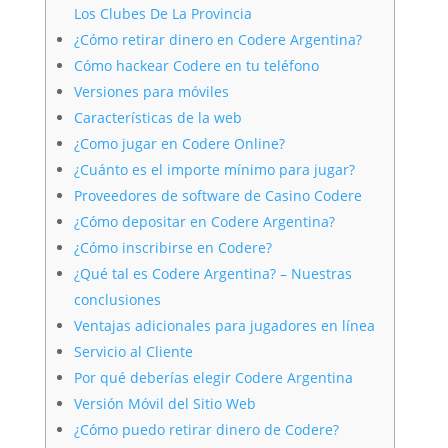
Los Clubes De La Provincia
¿Cómo retirar dinero en Codere Argentina?
Cómo hackear Codere en tu teléfono
Vеrsiоnеs раrа móvilеs
Características de la web
¿Como jugar en Codere Online?
¿Cuánto es el importe mínimo para jugar?
Proveedores de software de Casino Codere
¿Cómo depositar en Codere Argentina?
¿Cómo inscribirse en Codere?
¿Qué tal es Codere Argentina? – Nuestras
conclusiones
Ventajas adicionales para jugadores en línea
Servicio al Cliente
Por qué deberías elegir Codere Argentina
Versión Móvil del Sitio Web
¿Cómo puedo retirar dinero de Codere?