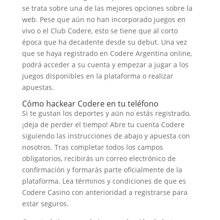
se trata sobre una de las mejores opciones sobre la
web. Pese que aún no han incorporado juegos en
vivo o el Club Codere, esto se tiene que al corto
época que ha decadente desde su debut. Una vez
que se haya registrado en Codere Argentina online,
podrá acceder a su cuenta y empezar a jugar a los
juegos disponibles en la plataforma o realizar
apuestas.
Cómo hackear Codere en tu teléfono
Si te gustan los deportes y aún no estás registrado,
¡deja de perder el tiempo! Abre tu cuenta Codere
siguiendo las instrucciones de abajo y apuesta con
nosotros. Tras completar todos los campos
obligatorios, recibirás un correo electrónico de
confirmación y formarás parte oficialmente de la
plataforma. Lea términos y condiciones de que es
Codere Casino con anterioridad a registrarse para
estar seguros.