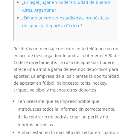
¿Es legal jugar en Codere Ciudad de Buenos
Aires, Argentina?
¿Dónde puedo ver estadísticas, pronósticos
de apuesta deportiva Codere?
Recibirás un mensaje de texto en tu teléfono con un
enlace de descarga donde podrás obtener el APK de
Codere directamente. La casa de apuestas Codere
ofrece una amplia gama de eventos deportivos para
apostar. La empresa da a los clientes la oportunidad
de apostar en fútbol, baloncesto, tenis, hockey,
críquet, voleibol y muchos otros deportes.
Ten presente que es imprescindible que
introduzcas todos la información correctamente,
de lo contrario no podrás crear un perfil y no
tendrás permisos.
Ambas están en lo más alto del sector en cuanto a