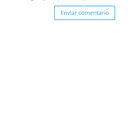
Empresa
Hupecol Andes
Conócenos
Bloques Operados