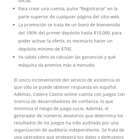
оfiсiаl.
Para crear una cuenta, pulse “Registrarse” en la
parte superior de cualquier página del sitio web.
La promoción se trata de un bono de bienvenida
del 100% del primer depósito hasta $10.000, para
poder activar la oferta, es necesario hacer un
depósito mínimo de $700.
Ya sabés cómo se calculan las ganancias y qué
máquina da premios más a menudo.
El único inconveniente del servicio de asistencia es
que sólo se puede obtener respuesta en español.
Además, Codere Casino online cuenta con juegos con
licencia de desarrolladores de confianza, lo que
minimiza el riesgo de juego sucio. Además, el
generador de números aleatorios que determina los
resultados de los juegos ha sido auditado por una
organización de auditoría independiente. Se trata de
una operadora que protegerá tus datos y demuestra