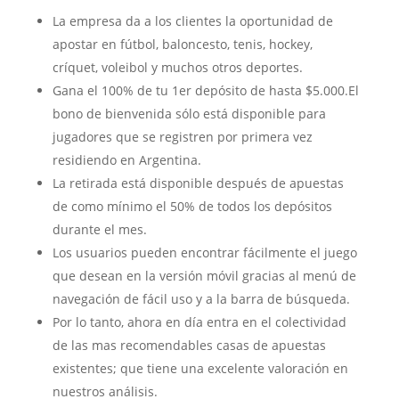
La empresa da a los clientes la oportunidad de
apostar en fútbol, baloncesto, tenis, hockey,
críquet, voleibol y muchos otros deportes.
Gana el 100% de tu 1er depósito de hasta $5.000.El
bono de bienvenida sólo está disponible para
jugadores que se registren por primera vez
residiendo en Argentina.
La retirada está disponible después de apuestas
de como mínimo el 50% de todos los depósitos
durante el mes.
Los usuarios pueden encontrar fácilmente el juego
que desean en la versión móvil gracias al menú de
navegación de fácil uso y a la barra de búsqueda.
Por lo tanto, ahora en día entra en el colectividad
de las mas recomendables casas de apuestas
existentes; que tiene una excelente valoración en
nuestros análisis.