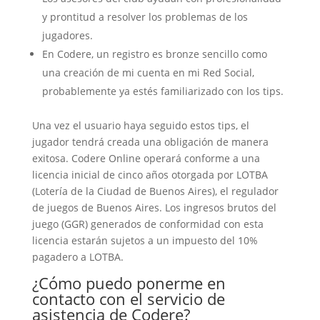
y prontitud a resolver los problemas de los
jugadores.
En Codere, un registro es bronze sencillo como
una creación de mi cuenta en mi Red Social,
probablemente ya estés familiarizado con los tips.
Una vez el usuario haya seguido estos tips, el
jugador tendrá creada una obligación de manera
exitosa. Codere Online operará conforme a una
licencia inicial de cinco años otorgada por LOTBA
(Lotería de la Ciudad de Buenos Aires), el regulador
de juegos de Buenos Aires. Los ingresos brutos del
juego (GGR) generados de conformidad con esta
licencia estarán sujetos a un impuesto del 10%
pagadero a LOTBA.
¿Cómo puedo ponerme en
contacto con el servicio de
asistencia de Codere?