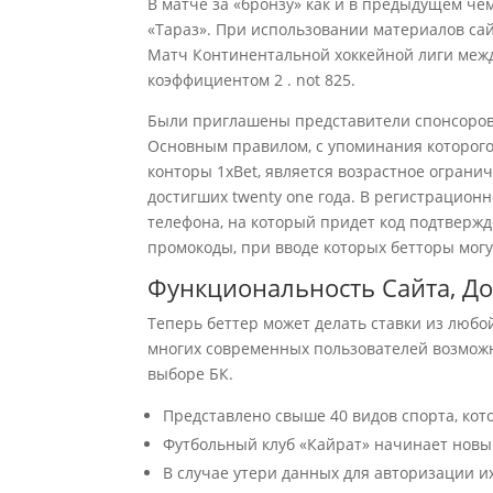
В матче за «бронзу» как и в предыдущем чем
«Тараз». При использовании материалов сайт
Матч Континентальной хоккейной лиги между
коэффициентом 2 . not 825.
Были приглашены представители спонсоров 
Основным правилом, с упоминания которого
конторы 1xBet, является возрастное ограни
достигших twenty one года. В регистрацио
телефона, на который придет код подтвержд
промокоды, при вводе которых бетторы мог
Функциональность Сайта, Д
Теперь беттер может делать ставки из любой
многих современных пользователей возмож
выборе БК.
Представлено свыше 40 видов спорта, кот
Футбольный клуб «Кайрат» начинает новый
В случае утери данных для авторизации и