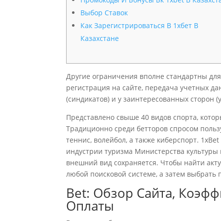
Выбор Ставок
Как Зарегистрироваться В 1хбет В
Казахстане
Другие ограничения вполне стандартны дл
регистрация на сайте, передача учетных д
(синдикатов) и у заинтересованных сторон (
Представлено свыше 40 видов спорта, кото
Традиционно среди бетторов спросом пользую
теннис, волейбол, а также киберспорт. 1xBe
индустрии туризма Министерства культуры и
внешний вид сохраняется. Чтобы найти акту
любой поисковой системе, а затем выбрать
Bet: Обзор Сайта, Коэф
Оплаты