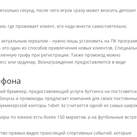
есколько секунд, после чего игрок сразу может вносить депозит
и, где проживает клиент, его надо внести самостоятельно.
в актуальным зеркалом – нужно лишь установить на ПК програм
е – это один из способов привлечения новых клиентов. Специал
еленную графу при регистрации. Также промокод можно
есс или ординар. Вознаграждение предоставляется в виде
ефона
ий букмекер, предоставляющий услуги буттинга на постсоветс
 бонусы и промокоды предлагает компания для своих постоянны
букмекерской конторы 1xbet. kz считается одной из самых широ
иры по хоккею есть более 150 маркетов, а на футбольные встре
ство прямых видео трансляций спортивных событий, которые