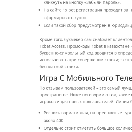
кликнуть на кнопку «Забыли пароль».
На сайте 1x bet регистрация проходит за н
сформировать купон.
Если такой сбор предусмотрен в юрисдикци
Кроме того, букмекер сам снабжает клиенто
1xbet Access. Промокоды 1xbet в казахстан
буквенно-символьный код вводится в опред
использовать при совершении ставки; экспр
бесплатной ставки.
Игра С Мобильного Тел
По отзывам пользователей – это самый лучш
пространстве. Ниже поговорим о том, какие
игроков и для новых пользователей. Линия 
Роспись вариативная, на престижные турн
около 400.
Отдельно стоит отметить большое количе