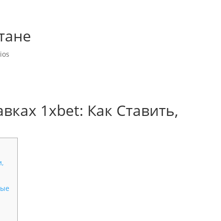
CONÓCENOS
SOSTENIBILIDAD
стане
ios
CONTACTO
авках 1xbet: Как Ставить,
,
ные