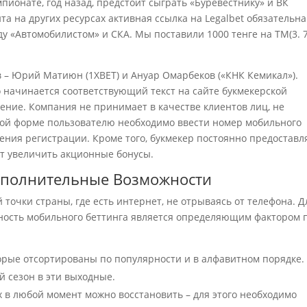
пионате, год назад, предстоит сыграть «Буревестнику» и ВК
а на других ресурсах активная ссылка на Legalbet обязательна
 «Автомобилистом» и СКА. Мы поставили 1000 тенге на ТМ(3. 7
– Юрий Матиюн (1XBET) и Ануар Омарбеков («КНК Кемикал»).
 начинается соответствующий текст на сайте букмекерской
чение. Компания не принимает в качестве клиентов лиц, не
нной форме пользователю необходимо ввести номер мобильного
ения регистрации. Кроме того, букмекер постоянно предоставл
ут увеличить акционные бонусы.
ополнительные Возможности
 точки страны, где есть интернет, не отрываясь от телефона. Д
ность мобильного беттинга является определяющим фактором 
орые отсортированы по популярности и в алфавитном порядке.
 сезон в эти выходные.
х в любой момент можно восстановить – для этого необходимо