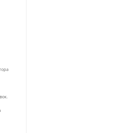
тора
вок.
а
.