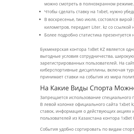
можно смотреть в полноэкранном режиме
Чтобы сделать ставку на 1xbet, нужно убед
В воскресенье, two июля, состоялся вирой
километров, передает Liter. kz со ссылкой н
Более подробно статистика презентуется 
Букмекерская контора 1xBet KZ является од
выгодные условия сотрудничества, широкую 
зарегистрированных пользователей. На сай
киберспортивные дисциплины, включая тур
принимает ставки на события из мира полит
На Какие Виды Спорта Можно
Запрещается использование специального 
В левой колонке официального сайта 1xbet k
ставок, информация о действующих акциях и
пользователей из Казахстана контора 1xBet
События удобно сортировать по видам спорт