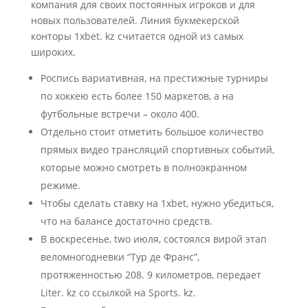
компания для своих постоянных игроков и для
новых пользователей. Линия букмекерской
конторы 1xbet. kz считается одной из самых
широких.
Роспись вариативная, на престижные турниры
по хоккею есть более 150 маркетов, а на
футбольные встречи – около 400.
Отдельно стоит отметить большое количество
прямых видео трансляций спортивных событий,
которые можно смотреть в полноэкранном
режиме.
Чтобы сделать ставку на 1xbet, нужно убедиться,
что на балансе достаточно средств.
В воскресенье, two июля, состоялся вирой этап
веломногодневки “Тур де Франс”,
протяженностью 208. 9 километров, передает
Liter. kz со ссылкой на Sports. kz.