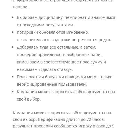
панели.
Выбираем дисциплину, чемпионат и знакомимся
с последними результатами.
Котировки обновляются мгновенно,
незначительные задержки встречаются редко.
Добавляем туда все остальные, а затем,
проверив правильность выбранных пари,
вписываем в соответствующее поле сумму и
нажимаем «сделать ставку».
Пользоваться бонусами и акциями могут только
верифицированные пользователи.
Компания может запросить любые документы на
свой выбор.
Компания может запросить любые документы на
свой выбор. Верификация длится до 72 часов,
результат проверки сообщается игроку в срок до 5