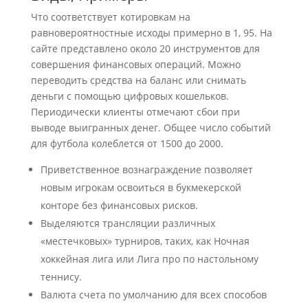
Что соответствует котировкам на
равновероятностные исходы примерно в 1, 95. На
сайте представлено около 20 инструментов для
совершения финансовых операций. Можно
переводить средства на баланс или снимать
деньги с помощью цифровых кошельков.
Периодически клиенты отмечают сбои при
выводе выигранных денег. Общее число событий
для футбола колеблется от 1500 до 2000.
Приветственное вознаграждение позволяет
новым игрокам освоиться в букмекерской
конторе без финансовых рисков.
Выделяются трансляции различных
«местечковых» турниров, таких, как Ночная
хоккейная лига или Лига про по настольному
теннису.
Валюта счета по умолчанию для всех способов