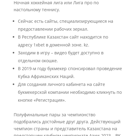
Ночная хоккейная лига или Лига про по
настольному теннису.
Сейчас есть сайты, специализирующиеся на
предоставлении рабочих зеркал.
В Республике Казахстан сайт находится по
адресу 1xbet в доменной зоне. kz.
Заходим в игру – видео будет доступно в
отдельном окошке.
В 2019-м году букмекер спонсировал проведение
Кубка Африканских Наций.
Для создания личного кабинета на сайте
букмекерской компании необходимо кликнуть по
кнопке «Регистрация».
Полуфинальные пары за чемпионство
подобрались достойные друг друга. Действующий
чемпион страны и представитель Казахстана на
предстоящем клубном чемпионате Азии-2023 – ВК