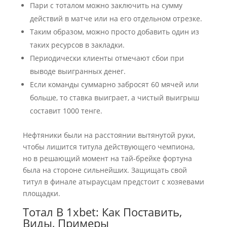
Пари с тоталом можно заключить на сумму
действий в матче или на его отдельном отрезке.
Таким образом, можно просто добавить один из
таких ресурсов в закладки.
Периодически клиенты отмечают сбои при
выводе выигранных денег.
Если команды суммарно забросят 60 мячей или
больше, то ставка выиграет, а чистый выигрыш
составит 1000 тенге.
Нефтяники были на расстоянии вытянутой руки,
чтобы лишится титула действующего чемпиона,
но в решающий момент на тай-брейке фортуна
была на стороне сильнейших. Защищать свой
титул в финале атыраусцам предстоит с хозяевами
площадки.
Тотал В 1xbet: Как Поставить,
Виды, Примеры