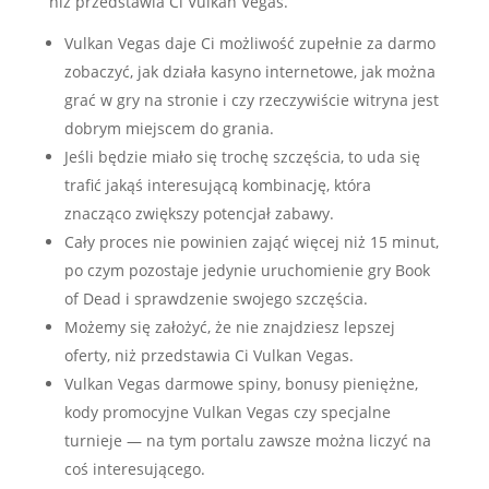
niż przedstawia Ci Vulkan Vegas.
Vulkan Vegas daje Ci możliwość zupełnie za darmo
zobaczyć, jak działa kasyno internetowe, jak można
grać w gry na stronie i czy rzeczywiście witryna jest
dobrym miejscem do grania.
Jeśli będzie miało się trochę szczęścia, to uda się
trafić jakąś interesującą kombinację, która
znacząco zwiększy potencjał zabawy.
Cały proces nie powinien zająć więcej niż 15 minut,
po czym pozostaje jedynie uruchomienie gry Book
of Dead i sprawdzenie swojego szczęścia.
Możemy się założyć, że nie znajdziesz lepszej
oferty, niż przedstawia Ci Vulkan Vegas.
Vulkan Vegas darmowe spiny, bonusy pieniężne,
kody promocyjne Vulkan Vegas czy specjalne
turnieje — na tym portalu zawsze można liczyć na
coś interesującego.