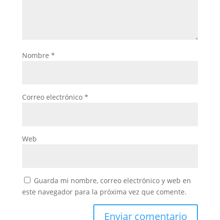
Nombre
*
Correo electrónico
*
Web
Guarda mi nombre, correo electrónico y web en
este navegador para la próxima vez que comente.