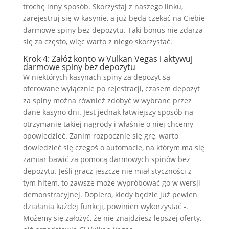
trochę inny sposób. Skorzystaj z naszego linku,
zarejestruj się w kasynie, a już będą czekać na Ciebie
darmowe spiny bez depozytu. Taki bonus nie zdarza
się za często, więc warto z niego skorzystać.
Krok 4: Załóż konto w Vulkan Vegas i aktywuj
darmowe spiny bez depozytu
W niektórych kasynach spiny za depozyt są
oferowane wyłącznie po rejestracji, czasem depozyt
za spiny można również zdobyć w wybrane przez
dane kasyno dni. Jest jednak łatwiejszy sposób na
otrzymanie takiej nagrody i właśnie o niej chcemy
opowiedzieć. Zanim rozpocznie się grę, warto
dowiedzieć się czegoś o automacie, na którym ma się
zamiar bawić za pomocą darmowych spinów bez
depozytu. Jeśli gracz jeszcze nie miał styczności z
tym hitem, to zawsze może wypróbować go w wersji
demonstracyjnej. Dopiero, kiedy będzie już pewien
działania każdej funkcji, powinien wykorzystać -.
Możemy się założyć, że nie znajdziesz lepszej oferty,