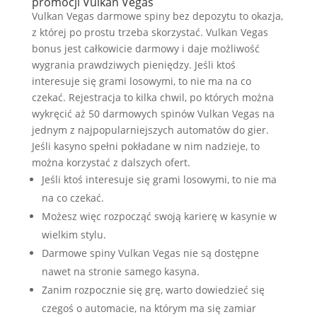
promocji Vulkan Vegas
Vulkan Vegas darmowe spiny bez depozytu to okazja,
z której po prostu trzeba skorzystać. Vulkan Vegas
bonus jest całkowicie darmowy i daje możliwość
wygrania prawdziwych pieniędzy. Jeśli ktoś
interesuje się grami losowymi, to nie ma na co
czekać. Rejestracja to kilka chwil, po których można
wykręcić aż 50 darmowych spinów Vulkan Vegas na
jednym z najpopularniejszych automatów do gier.
Jeśli kasyno spełni pokładane w nim nadzieje, to
można korzystać z dalszych ofert.
Jeśli ktoś interesuje się grami losowymi, to nie ma
na co czekać.
Możesz więc rozpocząć swoją karierę w kasynie w
wielkim stylu.
Darmowe spiny Vulkan Vegas nie są dostępne
nawet na stronie samego kasyna.
Zanim rozpocznie się grę, warto dowiedzieć się
czegoś o automacie, na którym ma się zamiar