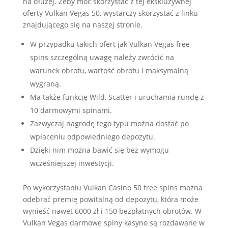
na dłużej. Żeby móc skorzystać z tej ekskluzywnej
oferty Vulkan Vegas 50, wystarczy skorzystać z linku
znajdującego się na naszej stronie.
W przypadku takich ofert jak Vulkan Vegas free
spins szczególną uwagę należy zwrócić na
warunek obrotu, wartość obrotu i maksymalną
wygraną.
Ma także funkcję Wild, Scatter i uruchamia rundę z
10 darmowymi spinami.
Zazwyczaj nagrodę tego typu można dostać po
wpłaceniu odpowiedniego depozytu.
Dzięki nim można bawić się bez wymogu
wcześniejszej inwestycji.
Po wykorzystaniu Vulkan Casino 50 free spins można
odebrać premię powitalną od depozytu, która może
wynieść nawet 6000 zł i 150 bezpłatnych obrotów. W
Vulkan Vegas darmowe spiny kasyno są rozdawane w