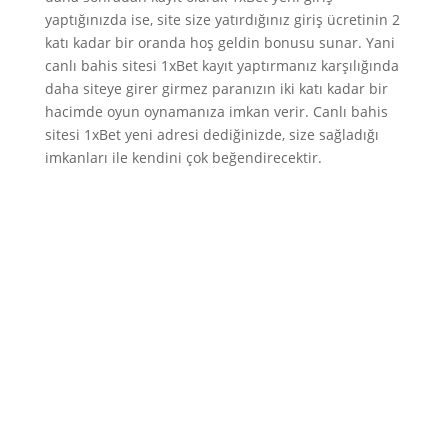
yaptığınızda ise, site size yatırdığınız giriş ücretinin 2
katı kadar bir oranda hoş geldin bonusu sunar. Yani
canlı bahis sitesi 1xBet kayıt yaptırmanız karşılığında
daha siteye girer girmez paranızın iki katı kadar bir
hacimde oyun oynamanıza imkan verir. Canlı bahis
sitesi 1xBet yeni adresi dediğinizde, size sağladığı
imkanları ile kendini çok beğendirecektir.
Empresa
Hupecol Andes
Conócenos