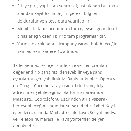
Siteye giriş yaptıktan sonra sağ üst alanda bulunan
alandan kayıt formu açılır, gerekli bilgiler
doldurulur ve siteye para yatırılabilir.
Mobil site tam sürümünün tüm işlevselliği android
cihazlar için özenli bir 1x tam programlarıdır.
Yarınki olacak bonus kampanyasında bulabileceğin
yeni adresin sadece 1x altında.
1xBet yeni adresi içerisinde size verilen oranları
değerlendirip şansınızı deneyebilir veya şans
oyunlarını oynayabilirsiniz. Bahis tutkunları Opera ya
da Google Chrome tarayıcısına 1xbet son giriş
adresini erişebileceğiniz platformlar arasında
Masaüstü, Cep telefonu üzerinden giriş yaparak
ilerleyebileceğiniz adımlar şu şekildedir. 1xbet Kayıt
işlemleri arasında Mail adresi ile kayıt, Sosyal medya
ve Telefon numarası ile kayıt yöntemleride yer
almaktadır.