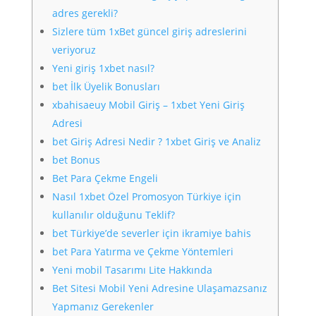
adres gerekli?
Sizlere tüm 1xBet güncel giriş adreslerini
veriyoruz
Yeni giriş 1xbet nasıl?
bet İlk Üyelik Bonusları
xbahisaeuy Mobil Giriş – 1xbet Yeni Giriş
Adresi
bet Giriş Adresi Nedir ? 1xbet Giriş ve Analiz
bet Bonus
Bet Para Çekme Engeli
Nasıl 1xbet Özel Promosyon Türkiye için
kullanılır olduğunu Teklif?
bet Türkiye’de severler için ikramiye bahis
bet Para Yatırma ve Çekme Yöntemleri
Yeni mobil Tasarımı Lite Hakkında
Bet Sitesi Mobil Yeni Adresine Ulaşamazsanız
Yapmanız Gerekenler