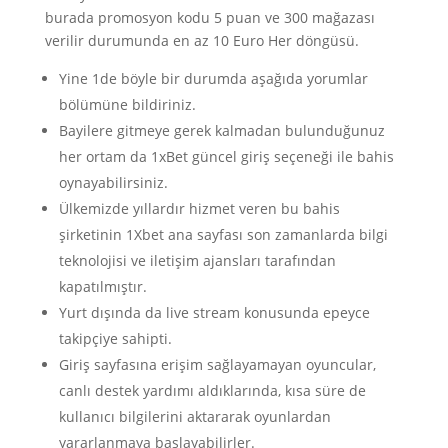
burada promosyon kodu 5 puan ve 300 mağazası
verilir durumunda en az 10 Euro Her döngüsü.
Yine 1de böyle bir durumda aşağıda yorumlar
bölümüne bildiriniz.
Bayilere gitmeye gerek kalmadan bulunduğunuz
her ortam da 1xBet güncel giriş seçeneği ile bahis
oynayabilirsiniz.
Ülkemizde yıllardır hizmet veren bu bahis
şirketinin 1Xbet ana sayfası son zamanlarda bilgi
teknolojisi ve iletişim ajansları tarafından
kapatılmıştır.
Yurt dışında da live stream konusunda epeyce
takipçiye sahipti.
Giriş sayfasına erişim sağlayamayan oyuncular,
canlı destek yardımı aldıklarında, kısa süre de
kullanıcı bilgilerini aktararak oyunlardan
yararlanmaya başlayabilirler.