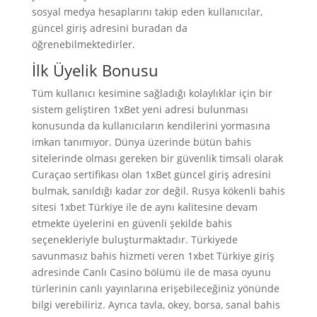
sosyal medya hesaplarını takip eden kullanıcılar,
güncel giriş adresini buradan da
öğrenebilmektedirler.
İlk Üyelik Bonusu
Tüm kullanıcı kesimine sağladığı kolaylıklar için bir
sistem geliştiren 1xBet yeni adresi bulunması
konusunda da kullanıcıların kendilerini yormasına
imkan tanımıyor. Dünya üzerinde bütün bahis
sitelerinde olması gereken bir güvenlik timsali olarak
Curaçao sertifikası olan 1xBet güncel giriş adresini
bulmak, sanıldığı kadar zor değil. Rusya kökenli bahis
sitesi 1xbet Türkiye ile de aynı kalitesine devam
etmekte üyelerini en güvenli şekilde bahis
seçenekleriyle buluşturmaktadır. Türkiyede
savunmasız bahis hizmeti veren 1xbet Türkiye giriş
adresinde Canlı Casino bölümü ile de masa oyunu
türlerinin canlı yayınlarına erişebileceğiniz yönünde
bilgi verebiliriz. Ayrıca tavla, okey, borsa, sanal bahis