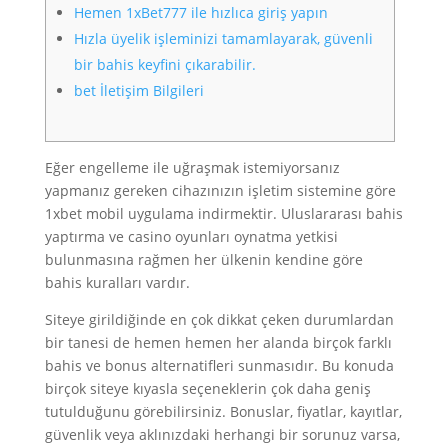
Hemen 1xBet777 ile hızlıca giriş yapın
Hızla üyelik işleminizi tamamlayarak, güvenli
bir bahis keyfini çıkarabilir.
bet İletişim Bilgileri
Eğer engelleme ile uğraşmak istemiyorsanız
yapmanız gereken cihazınızın işletim sistemine göre
1xbet mobil uygulama indirmektir. Uluslararası bahis
yaptırma ve casino oyunları oynatma yetkisi
bulunmasına rağmen her ülkenin kendine göre
bahis kuralları vardır.
Siteye girildiğinde en çok dikkat çeken durumlardan
bir tanesi de hemen hemen her alanda birçok farklı
bahis ve bonus alternatifleri sunmasıdır. Bu konuda
birçok siteye kıyasla seçeneklerin çok daha geniş
tutulduğunu görebilirsiniz. Bonuslar, fiyatlar, kayıtlar,
güvenlik veya aklınızdaki herhangi bir sorunuz varsa,