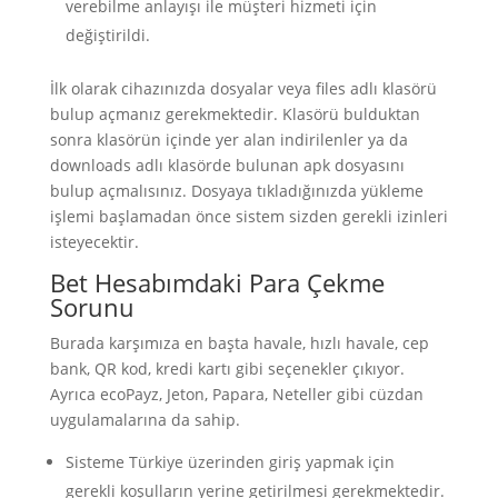
verebilme anlayışı ile müşteri hizmeti için
değiştirildi.
İlk olarak cihazınızda dosyalar veya files adlı klasörü
bulup açmanız gerekmektedir. Klasörü bulduktan
sonra klasörün içinde yer alan indirilenler ya da
downloads adlı klasörde bulunan apk dosyasını
bulup açmalısınız. Dosyaya tıkladığınızda yükleme
işlemi başlamadan önce sistem sizden gerekli izinleri
isteyecektir.
Bet Hesabımdaki Para Çekme
Sorunu
Burada karşımıza en başta havale, hızlı havale, cep
bank, QR kod, kredi kartı gibi seçenekler çıkıyor.
Ayrıca ecoPayz, Jeton, Papara, Neteller gibi cüzdan
uygulamalarına da sahip.
Sisteme Türkiye üzerinden giriş yapmak için
gerekli koşulların yerine getirilmesi gerekmektedir.