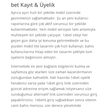
bet Kayıt & Üyelik
Ayrıca aşırı hızlı bir şekilde mobil üzerinde
gezinmenizi sağlamaktadır. Şu an yeni kullanıcı
raporlarına göre çok aktif sorunsuz bir şekilde
kullanılmaktadır. Yeni mobil versiyon tam anlamıyla
muhteşem bir şekilde çalışıyor. 1xbet siteyi her
geçen gün daha iyi konuma getirmektedir ve bu
yüzden mobil lite tasarımı çok hızlı kullanışlı, bahis
kullanıcılarına hitap eden bir tasarım şekliyle tüm
üyelerin beğenisini almıştır.
İnternetteki en yeni bağlantı bilgilerini bulma ve
sayfamıza göz atarken size zaman kazandırmanın
zorluğundan bahsettik. Hali hazırda 1xbet üyelik
hesabınız varsa yada 1xbet giriş linki üzerinden
güncel adresine erişim sağlamak istiyorsanız size
sunduğumuz alternatif link üzerinden sorunsuz giriş
yapabilirsiniz. 1xbet’e giriş sağladıktan sonra sitenin
canlı bahis menüsü, son derece yönetimde