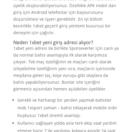
üyelik oluşturabiliyorsunuz. Özellikle APK mobil dan
giriş için Android telefonlar için başvurusunu
düşürülmesi ve işyeri gereklidir. En iyi bölüm
kesinlikle 1xbet geçerli giriş yöntemi kusursuz bir
deneyim için çağrılır.
Neden 1xbet yeni giriş adresi alıyor?
1xbet yeni adresi ile birlikte Sporseverler için canlı ya
da normal bahis avantajıyla ilk olarak karşımıza
çıkıyor. Tek maç özelliğinin ve maçları canlı olarak
izleyebilme özelliğinin yanı sıra, maçların içerisinde
meydana gelen taç, köşe vuruşu gibi olaylara da
bahis yapabiliyorsunuz. Bunlar site içeriğini
görmeniz açısından hemen açılabilen üyelikler.
Gerekli ve herhangi bir yerden yapmak bahisler
mob 1xsport zaman – bahsi tıklayarak mobile indir
Kuşkusuz 1xbet önemli avantajı.
Kullanıcı sağlayan yolda asla terk ekip vaat yardım
etmeye hazır 7 ile yardıma, kolayca günde 24 saat