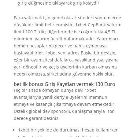
giriş düğmesine tıklayarak giriş kolaydır.
Para yatırmak için genel olarak sitedeki yöntemlerde
düşük bir limit belirlenmiştir. 1xbet CepBank yatırım
limiti 100 TL’dir; diğerlerinde ise çoğunlukla 4,5 TL
minimum yatırım ücreti bulunmaktadır. Yatırımları
hemen hesaplarına geçer ve bahis oynamaya
başlayabilirler. 1xbet yeni adres Başka bir deyişle,
eğer bir oyun sitesi defalarca yasaklandıysa, yayına
geri dönebilir ve geçiş üyelerinin kurban olmasına
neden olmazsa, şirket adına güvenme hakkı olur.
bet ilk bonus Giriş Kayıtları vermek 130 Euro
Hiç bir sitede olmayan dünya devi 1xbet
avantajlarıyla yenilikleriyle üyelerini memnun
etmeye ve kazançlı çıkartmaya devam etmektedir.
Üstelik global dev sponsorluk anlaşmalarıyla son
derece garantidesiniz.
1xbet bir şekilde doldurulması hesap kullanırken