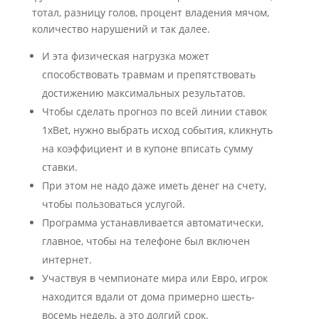
тотал, разницу голов, процент владения мячом,
количество нарушений и так далее.
И эта физическая нагрузка может
способствовать травмам и препятствовать
достижению максимальных результатов.
Чтобы сделать прогноз по всей линии ставок
1xBet, нужно выбрать исход события, кликнуть
на коэффициент и в купоне вписать сумму
ставки.
При этом не надо даже иметь денег на счету,
чтобы пользоваться услугой.
Программа устанавливается автоматически,
главное, чтобы на телефоне был включен
интернет.
Участвуя в чемпионате мира или Евро, игрок
находится вдали от дома примерно шесть-
восемь недель, а это долгий срок.