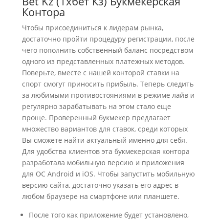
Bet Kz (1хбет Кз) Букмекерская
Контора
Чтобы присоединиться к лидерам рынка,
достаточно пройти процедуру регистрации, после
чего пополнить собственный баланс посредством
одного из представленных платежных методов.
Поверьте, вместе с нашей конторой ставки на
спорт смогут приносить прибыль. Теперь следить
за любимыми противостояниями в режиме лайв и
регулярно зарабатывать на этом стало еще
проще. Проверенный букмекер предлагает
множество вариантов для ставок, среди которых
Вы сможете найти актуальный именно для себя.
Для удобства клиентов эта букмекерская контора
разработала мобильную версию и приложения
для ОС Android и iOS. Чтобы запустить мобильную
версию сайта, достаточно указать его адрес в
любом браузере на смартфоне или планшете.
После того как приложение будет установлено,