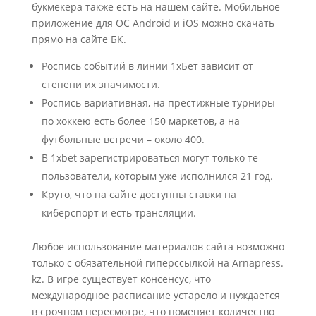
букмекера также есть на нашем сайте. Мобильное
приложение для ОС Android и iOS можно скачать
прямо на сайте БК.
Роспись событий в линии 1хБет зависит от
степени их значимости.
Роспись вариативная, на престижные турниры
по хоккею есть более 150 маркетов, а на
футбольные встречи – около 400.
В 1xbet зарегистрироваться могут только те
пользователи, которым уже исполнился 21 год.
Круто, что на сайте доступны ставки на
киберспорт и есть трансляции.
Любое использование материалов сайта возможно
только с обязательной гиперссылкой на Arnapress.
kz. В игре существует консенсус, что
международное расписание устарело и нуждается
в срочном пересмотре, что поменяет количество