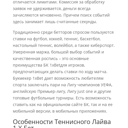
отличается лимитами. Комиссия за обработку
заявок не удерживается, деньги всегда
зачисляются мгновенно. Причем поиск событий
здесь занимает лишь считанные секунды.
Традиционно среди бетторов спросом пользуются
ставки на футбол, хоккей, теннис, баскетбол,
настольный теннис, волейбол, а также киберспорт.
Умеренная маржа, большой выбор событий и
качественная роспись – это основные
преимущества БК 1xBetдля игроков,
предпочитающих делать ставки по ходу матча.
Букмекер 1xBet дает возможность любителям
спорта заключать пари на Лигу чемпионов УЕФА,
английскую Премьер-лигу, Лигу just one и другие
топовые футбольные турниры. Есть возможность
ставить как на официальном сайте БК, так и на ее
мобильной версии, в мобильных приложениях.
Особенности Теннисного Лайва
1 Х Бет