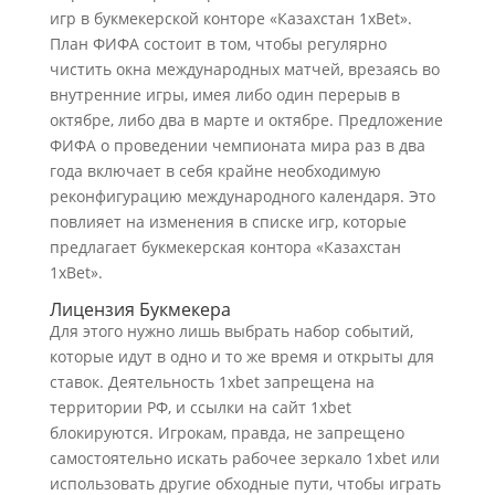
игр в букмекерской конторе «Казахстан 1xBet».
План ФИФА состоит в том, чтобы регулярно
чистить окна международных матчей, врезаясь во
внутренние игры, имея либо один перерыв в
октябре, либо два в марте и октябре. Предложение
ФИФА о проведении чемпионата мира раз в два
года включает в себя крайне необходимую
реконфигурацию международного календаря. Это
повлияет на изменения в списке игр, которые
предлагает букмекерская контора «Казахстан
1xBet».
Лицензия Букмекера
Для этого нужно лишь выбрать набор событий,
которые идут в одно и то же время и открыты для
ставок. Деятельность 1xbet запрещена на
территории РФ, и ссылки на сайт 1xbet
блокируются. Игрокам, правда, не запрещено
самостоятельно искать рабочее зеркало 1xbet или
использовать другие обходные пути, чтобы играть