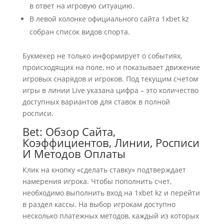
в ответ на игровую ситуацию.
В левой колонке официального сайта 1xbet kz
собран список видов спорта.
Букмекер не только информирует о событиях,
происходящих на поле, но и показывает движение
игровых снарядов и игроков. Под текущим счетом
игры в линии Live указана цифра – это количество
доступных вариантов для ставок в полной
росписи.
Bet: Обзор Сайта,
Коэффициентов, Линии, Росписи
И Методов Оплаты
Клик на кнопку «сделать ставку» подтверждает
намерения игрока. Чтобы пополнить счет,
необходимо выполнить вход на 1xbet kz и перейти
в раздел кассы. На выбор игрокам доступно
несколько платежных методов, каждый из которых