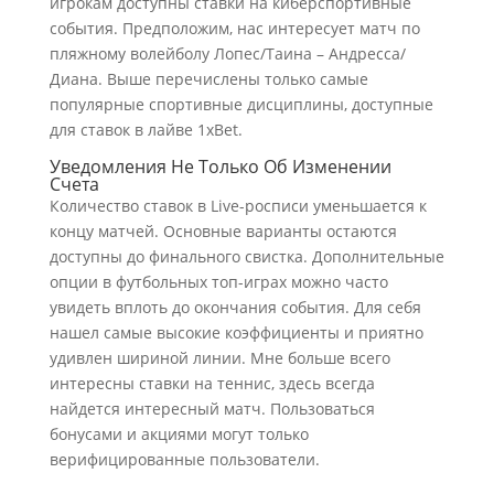
игрокам доступны ставки на киберспортивные
события. Предположим, нас интересует матч по
пляжному волейболу Лопес/Таина – Андресса/
Диана. Выше перечислены только самые
популярные спортивные дисциплины, доступные
для ставок в лайве 1xBet.
Уведомления Не Только Об Изменении
Счета
Количество ставок в Live-росписи уменьшается к
концу матчей. Основные варианты остаются
доступны до финального свистка. Дополнительные
опции в футбольных топ-играх можно часто
увидеть вплоть до окончания события. Для себя
нашел самые высокие коэффициенты и приятно
удивлен шириной линии. Мне больше всего
интересны ставки на теннис, здесь всегда
найдется интересный матч. Пользоваться
бонусами и акциями могут только
верифицированные пользователи.