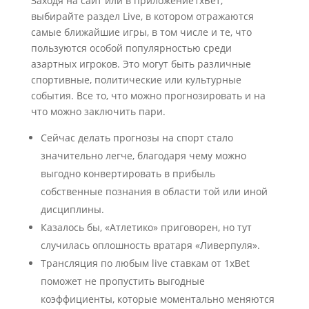
Заходя на сайт или в приложение1xБет,
выбирайте раздел Live, в котором отражаются
самые ближайшие игры, в том числе и те, что
пользуются особой популярностью среди
азартных игроков. Это могут быть различные
спортивные, политические или культурные
события. Все то, что можно прогнозировать и на
что можно заключить пари.
Сейчас делать прогнозы на спорт стало
значительно легче, благодаря чему можно
выгодно конвертировать в прибыль
собственные познания в области той или иной
дисциплины.
Казалось бы, «Атлетико» приговорен, но тут
случилась оплошность вратаря «Ливерпуля».
Трансляция по любым live ставкам от 1xBet
поможет не пропустить выгодные
коэффициенты, которые моментально меняются