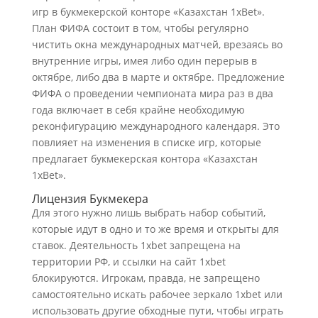
игр в букмекерской конторе «Казахстан 1xBet».
План ФИФА состоит в том, чтобы регулярно
чистить окна международных матчей, врезаясь во
внутренние игры, имея либо один перерыв в
октябре, либо два в марте и октябре. Предложение
ФИФА о проведении чемпионата мира раз в два
года включает в себя крайне необходимую
реконфигурацию международного календаря. Это
повлияет на изменения в списке игр, которые
предлагает букмекерская контора «Казахстан
1xBet».
Лицензия Букмекера
Для этого нужно лишь выбрать набор событий,
которые идут в одно и то же время и открыты для
ставок. Деятельность 1xbet запрещена на
территории РФ, и ссылки на сайт 1xbet
блокируются. Игрокам, правда, не запрещено
самостоятельно искать рабочее зеркало 1xbet или
использовать другие обходные пути, чтобы играть