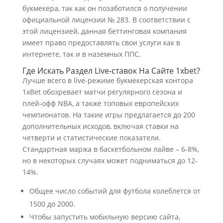
букмекера, так как он позаботился о получении
официальной лицензии № 283. В соответствии с
этой лицензией, данная беттинговая компания
имеет право предоставлять свои услуги как в
интернете, так и в наземных ППС.
Где Искать Раздел Live-ставок На Сайте 1xbet?
Лучше всего в live-режиме букмекерская контора
1xBet обозревает матчи регулярного сезона и
плей-офф NBA, а также топовых европейских
чемпионатов. На такие игры предлагается до 200
дополнительных исходов, включая ставки на
четверти и статистические показатели.
Стандартная маржа в баскетбольном лайве – 6-8%,
но в некоторых случаях может подниматься до 12-
14%.
Общее число событий для футбола колеблется от
1500 до 2000.
Чтобы запустить мобильную версию сайта,