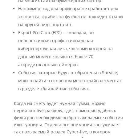
на многих сайтах букмекерских контор.
Например, код для ординара не сработает для
экспресса, фрибет на футбол не подойдет к пари
на другой вид спорта и т.
Esport Pro Club (EPC) — молодая, но
перспективная профессиональная
киберспортивная лига, членами которой на
данный момент являются более 70
аккредитованных геймеров.
События, которые будут отображены в Survive,
можно найти в основном меню «лайв-сегмента»
в разделе «ближайшие события».
Когда на счету будет нужная сумма, можно
перейти к live-разделу, где с помощью удобных
фильтров необходимо выбрать желаемые события
или турниры. Отдельного внимания заслуживает
так называемый раздел Cyber-live, в котором