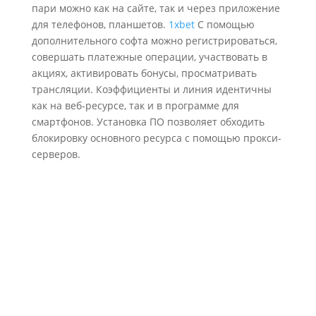
пари можно как на сайте, так и через приложение
для телефонов, планшетов.
1xbet
С помощью
дополнительного софта можно регистрироваться,
совершать платежные операции, участвовать в
акциях, активировать бонусы, просматривать
трансляции. Коэффициенты и линия идентичны
как на веб-ресурсе, так и в программе для
смартфонов. Установка ПО позволяет обходить
блокировку основного ресурса с помощью прокси-
серверов.
Empresa