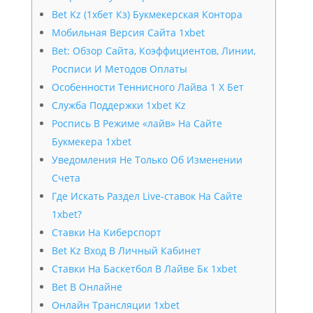
Bet Kz (1хбет Кз) Букмекерская Контора
Мобильная Версия Сайта 1xbet
Bet: Обзор Сайта, Коэффициентов, Линии,
Росписи И Методов Оплаты
Особенности Теннисного Лайва 1 Х Бет
Служба Поддержки 1xbet Kz
Роспись В Режиме «лайв» На Сайте
Букмекера 1xbet
Уведомления Не Только Об Изменении
Счета
Где Искать Раздел Live-ставок На Сайте
1xbet?
Ставки На Киберспорт
Bet Kz Вход В Личный Кабинет
Ставки На Баскетбол В Лайве Бк 1xbet
Bet В Онлайне
Онлайн Трансляции 1xbet