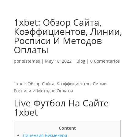
1xbet: Обзор Сайта,
Коэффициентов, Линии,
Росписи И Методов
Оплаты
por
sistemas
|
May 18, 2022
|
Blog
|
0 Comentarios
1xbet: Обзор Сайта, Коэффициентов, Линии,
Росписи И Методов Оплаты
Live Футбол На Сайте
1xbet
Content
Лицензия Букмекера