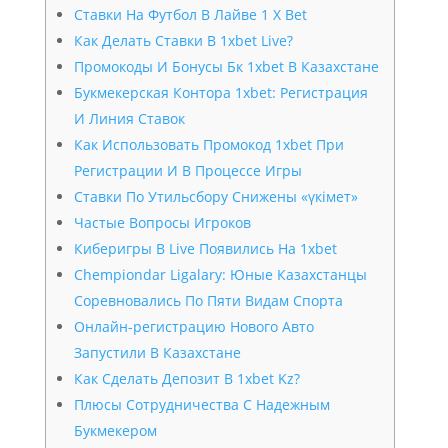
Ставки На Футбол В Лайве 1 X Bet
Как Делать Ставки В 1xbet Live?
Промокоды И Бонусы Бк 1xbet В Казахстане
Букмекерская Контора 1xbet: Регистрация
И Линия Ставок
Как Использовать Промокод 1xbet При
Регистрации И В Процессе Игры
Ставки По Утильсбору Снижены «үкімет»
Частые Вопросы Игроков
Киберигры В Live Появились На 1xbet
Chempiondar Ligalary: Юные Казахстанцы
Соревновались По Пяти Видам Спорта
Онлайн-регистрацию Нового Авто
Запустили В Казахстане
Как Сделать Депозит В 1xbet Kz?
Плюсы Сотрудничества С Надежным
Букмекером