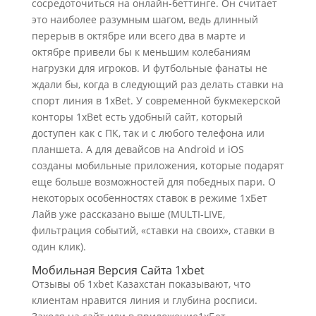
сосредоточиться на онлайн-беттинге. Он считает
это наиболее разумным шагом, ведь длинный
перерыв в октябре или всего два в марте и
октябре привели бы к меньшим колебаниям
нагрузки для игроков. И футбольные фанаты не
ждали бы, когда в следующий раз делать ставки на
спорт линия в 1xBet. У современной букмекерской
конторы 1xBet есть удобный сайт, который
доступен как с ПК, так и с любого телефона или
планшета. А для девайсов на Android и iOS
созданы мобильные приложения, которые подарят
еще больше возможностей для победных пари. О
некоторых особенностях ставок в режиме 1хБет
Лайв уже рассказано выше (MULTI-LIVE,
фильтрация событий, «ставки на своих», ставки в
один клик).
Мобильная Версия Сайта 1xbet
Отзывы об 1xbet Казахстан показывают, что
клиентам нравится линия и глубина росписи.