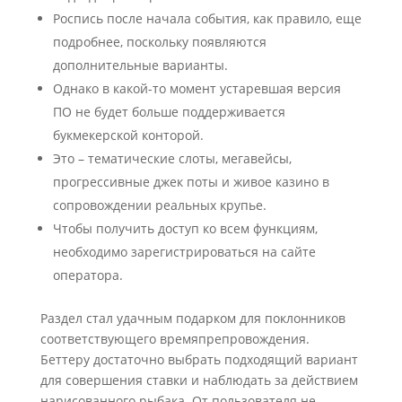
Роспись после начала события, как правило, еще
подробнее, поскольку появляются
дополнительные варианты.
Однако в какой-то момент устаревшая версия
ПО не будет больше поддерживается
букмекерской конторой.
Это – тематические слоты, мегавейсы,
прогрессивные джек поты и живое казино в
сопровождении реальных крупье.
Чтобы получить доступ ко всем функциям,
необходимо зарегистрироваться на сайте
оператора.
Раздел стал удачным подарком для поклонников
соответствующего времяпрепровождения.
Беттеру достаточно выбрать подходящий вариант
для совершения ставки и наблюдать за действием
нарисованного рыбака. От пользователя не