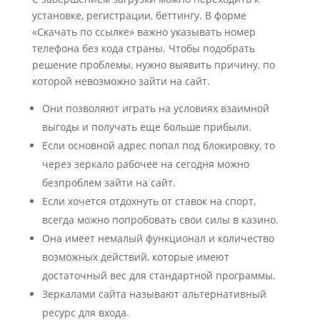
установке, регистрации, беттингу. В форме
«Скачать по ссылке» важно указывать номер
телефона без кода страны. Чтобы подобрать
решение проблемы, нужно выявить причину, по
которой невозможно зайти на сайт.
Они позволяют играть на условиях взаимной
выгоды и получать еще больше прибыли.
Если основной адрес попал под блокировку, то
через зеркало рабочее на сегодня можно
безпроблем зайти на сайт.
Если хочется отдохнуть от ставок на спорт,
всегда можно попробовать свои силы в казино.
Она имеет немалый функционал и количество
возможных действий, которые имеют
достаточный вес для стандартной программы.
Зеркалами сайта называют альтернативный
ресурс для входа.