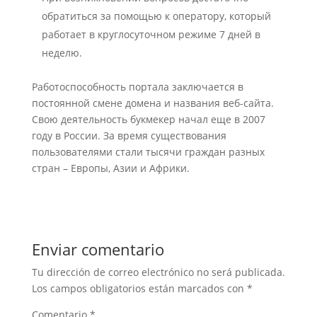
обратиться за помощью к оператору, который
работает в круглосуточном режиме 7 дней в
неделю.
Работоспособность портала заключается в
постоянной смене домена и названия веб-сайта.
Свою деятельность букмекер начал еще в 2007
году в России. За время существования
пользователями стали тысячи граждан разных
стран – Европы, Азии и Африки.
Enviar comentario
Tu dirección de correo electrónico no será publicada.
Los campos obligatorios están marcados con
*
Comentario
*