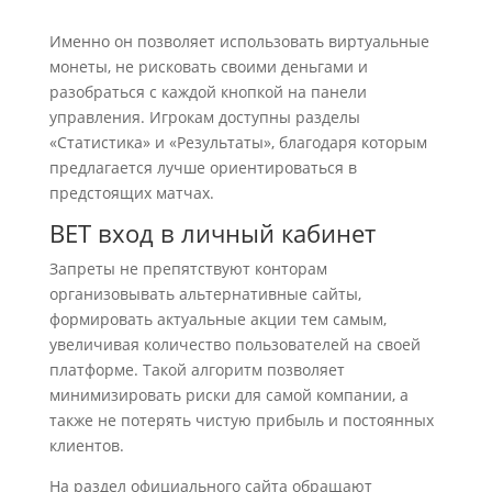
Именно он позволяет использовать виртуальные
монеты, не рисковать своими деньгами и
разобраться с каждой кнопкой на панели
управления. Игрокам доступны разделы
«Статистика» и «Результаты», благодаря которым
предлагается лучше ориентироваться в
предстоящих матчах.
BET вход в личный кабинет
Запреты не препятствуют конторам
организовывать альтернативные сайты,
формировать актуальные акции тем самым,
увеличивая количество пользователей на своей
платформе. Такой алгоритм позволяет
минимизировать риски для самой компании, а
также не потерять чистую прибыль и постоянных
клиентов.
На раздел официального сайта обращают