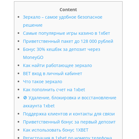
Content
Зеркало – самое удобное безопасное
решение
Самые популярные игры казино в 1хбет
Приветственный пакет до 128 000 рублей
Бонус 30% кешбэк за депозит через
MoneyGO
Как найти работающее зеркало
BET вход в личный кабинет
Что такое зеркало
Как пополнить счет на 1xbet
🚫 Удаление, блокировка и восстановление
аккаунта 1xbet
Поддержка клиентов и контакты для связи
Приветственный бонус за первый депозит
Как использовать бонус 1XBET
Регистрация в 1xbet по номеру телефона