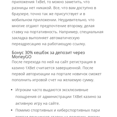
приложения 1xBet, то можно заметить, что
разницы нет никакой. Все, что вам доступно в
браузере, точно так же присутствует и в
мобильном приложении. Неудивительно, что
многие отдают предпочтение второму, делая
ставку на портативность. Например, специальная
закладка выполняет автоматическую
переадресацию на работающую ссылку.
Бонус 30% кешбэк за депозит через
MoneyGO
После перехода по ней на сайт регистрация в
казино 1XBet считается завершенной. После
первой авторизации на портале новичок сможет
пополнить игровой счет на желаемую сумму.
Игрокам часто выдаются эксклюзивные
поощрения от администрации 1XBet казино за
активную игру на сайте.
Помимо спортивных и киберспортивных пари
портал принимает ставки на политику, погоду,