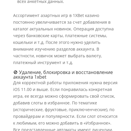
всех анкетных данных.
Ассортимент азартных игр в 1XBet казино
постоянно увеличивается за счет добавления в
каталог актуальных новинок. Операция доступна
через банковские карты, платежные системы,
кошельки и т.д. После этого нужно уделить
внимание изучению разделов аккаунта. В
частности, новичок может выбрать валюту,
платежный инструмент и т.д.
🚫 Удаление, блокировка и восстановление
аккаунта 1xbet
Для корректной работы приложения нужна версия
iOS 11.00 и выше. Если понравилась конкретная
игра, ее всегда можно сформировать свой список,
добавив слоты в избранное. По тематике
(исторические, фруктовые, приключенческие), по
провайдерам и популярности. Если слот относится
к любимым, его можно добавить в «Избранное».
Все представленные автоматы имеют лицензии,