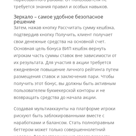
требуется знания правил и особых навыков.
Зеркало – самое удобное безопасное
решение
Затем, нажав кнопку Рассчитать сумму кешбэка,
подтвердив кнопку Получить, клиент получает
свои денежные средства на основной счет.
Основная цель бонуса ВИП кешбэк-вернуть
игрокам часть суммы ставок вне зависимости от
их результата. Для участия в акции требуется
ежедневное повышение личного рейтинга путем
размещения ставок и заключения пари. Чтобы
получить этот бонус, вы должны быть активным
пользователем букмекерской конторы и не
возвращать средства до начала акции.
Создавая мультиаккаунты на платформе игроки
рискуют быть заблокированными вместе с
наработками и балансом. Стать полноправным
беттером может только совершеннолетний