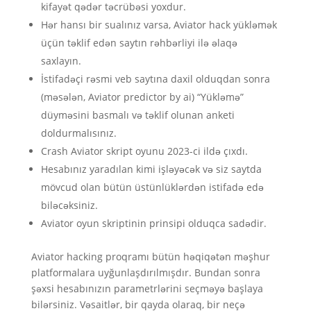
kifayət qədər təcrübəsi yoxdur.
Hər hansı bir sualınız varsa, Aviator hack yükləmək
üçün təklif edən saytın rəhbərliyi ilə əlaqə
saxlayın.
İstifadəçi rəsmi veb saytına daxil olduqdan sonra
(məsələn, Aviator predictor by ai) “Yükləmə”
düyməsini basmalı və təklif olunan anketi
doldurmalısınız.
Crash Aviator skript oyunu 2023-ci ildə çıxdı.
Hesabınız yaradılan kimi işləyəcək və siz saytda
mövcud olan bütün üstünlüklərdən istifadə edə
biləcəksiniz.
Aviator oyun skriptinin prinsipi olduqca sadədir.
Aviator hacking proqramı bütün həqiqətən məşhur
platformalara uyğunlaşdırılmışdır. Bundan sonra
şəxsi hesabınızın parametrlərini seçməyə başlaya
bilərsiniz. Vəsaitlər, bir qayda olaraq, bir neçə