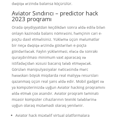
dəqiqə ərzində balansa köçürülür.
Aviator Sındırıcı – predictor hack
2023 proqramı
Orada qeydiyyatdan keçdikdən sonra əldə edilə bilən
onlayn kazinoda balans nömrəsini, həmçinin cari e-
poçtu daxil etməlisiniz. Yükləmə üçün məlumatlar
bir neçə dəqiqə ərzində göstərilən e-poçta
göndəriləcək. Faylın yüklənməsi, eləcə də sonrakı
quraşdırılması minimum vaxt aparacaq və
istifadəçidən xüsusi bacarıq tələb etməyəcək.
Görülən manipulyasiyalar nəticəsində mərc
həvəskarı böyük miqdarda real maliyyə resursları
qazanmaq üçün real şans əldə edir. Mobil gadget və
ya kompüterinizdə uyğun Aviator hacking proqramını
əldə etmək çox asandır. Aviator proqram təminatı
müasir kompüter cihazlarının texniki tələblərinə
uyğun olaraq mütəmadi olaraq yenilənir.
Aviator hack müxtəlif virtual platformalara