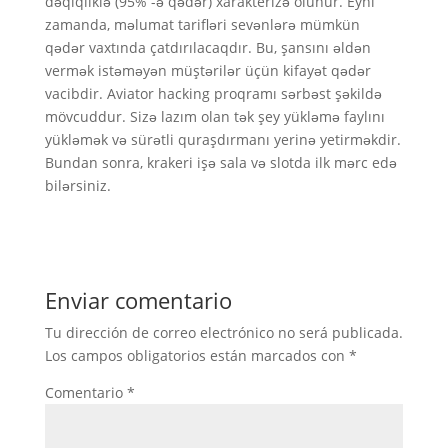
dəqiqliklə (95% -ə qədər) xarakterizə olunur. Eyni
zamanda, məlumat tarifləri sevənlərə mümkün
qədər vaxtında çatdırılacaqdır. Bu, şansını əldən
vermək istəməyən müştərilər üçün kifayət qədər
vacibdir. Aviator hacking proqramı sərbəst şəkildə
mövcuddur. Sizə lazım olan tək şey yükləmə faylını
yükləmək və sürətli quraşdırmanı yerinə yetirməkdir.
Bundan sonra, krakeri işə sala və slotda ilk mərc edə
bilərsiniz.
Enviar comentario
Tu dirección de correo electrónico no será publicada.
Los campos obligatorios están marcados con
*
Comentario
*