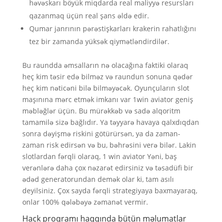
həvəskarı böyük miqdarda real maliyyə resursları
qazanmaq üçün real şans əldə edir.
Qumar janrının pərəstişkarları krakerin rahatlığını
tez bir zamanda yüksək qiymətləndirdilər.
Bu raundda əmsalların nə olacağına faktiki olaraq
heç kim təsir edə bilməz və raundun sonuna qədər
heç kim nəticəni bilə bilməyəcək. Oyunçuların slot
maşınına mərc etmək imkanı var 1win aviator geniş
məbləğlər üçün. Bu mürəkkəb və sadə alqoritm
tamamilə sizə bağlıdır. Ya təyyarə havaya qalxdıqdan
sonra dəyişmə riskini götürürsən, ya da zaman-
zaman risk edirsən və bu, bəhrəsini verə bilər. Lakin
slotlardan fərqli olaraq, 1 win aviator Yəni, baş
verənlərə daha çox nəzarət edirsiniz və təsadüfi bir
ədəd generatorundan demək olar ki, tam asılı
deyilsiniz. Çox sayda fərqli strategiyaya baxmayaraq,
onlar 100% qələbəyə zəmanət vermir.
Hack proqramı haqqında bütün məlumatlar