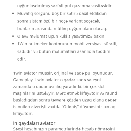
uyğunlaşdırılmış sərfəli pul qazanma vasitəsidir.
Müvafiq sorğunu boş bir sətirə daxil etdikdən
sonra sistem özü bir neçə variant seçəcək,
bunların arasında mütləq uyğun olanı olacaq.
Əlavə məlumat üçün kuki siyasətimizə baxın.
1Win bukmeker kontorunun mobil versiyası sürətli,
sadədir və bütün məlumatları asanlıqla təqdim
edir.
1win aviator müasir, orijinal və sadə pul oyunudur.
Gameplay 1 win aviator o qədər sadə və eyni
zamanda o qədər asılılıq yaradır ki, bir çox slot
maşınlarını üstələyir. Mərc etmək kifayətdir və raund
başladıqdan sonra təyyarə gözdən uzaq olana qədər
istənilən əlverişli vaxtda “Ödəniş” düyməsini sıxmaq
kifayətdir.
in qaydaları aviator
Şəxsi hesabınızın parametrlərində hesab nömrəsini