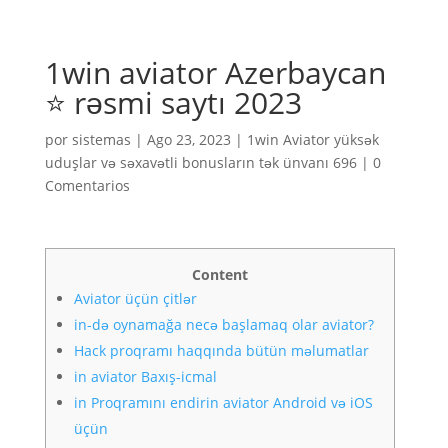
1win aviator Azerbaycan
⭐️ rəsmi saytı 2023
por
sistemas
|
Ago 23, 2023
|
1win Aviator yüksək
uduşlar və səxavətli bonusların tək ünvanı 696
|
0
Comentarios
Content
Aviator üçün çitlər
in-də oynamağa necə başlamaq olar aviator?
Hack proqramı haqqında bütün məlumatlar
in aviator Baxış-icmal
in Proqramını endirin aviator Android və iOS
üçün