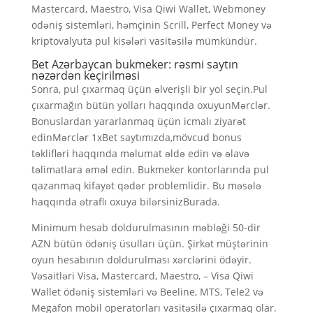
Mastercard, Maestro, Visa Qiwi Wallet, Webmoney
ödəniş sistemləri, həmçinin Scrill, Perfect Money və
kriptovalyuta pul kisələri vasitəsilə mümkündür.
Bet Azərbaycan bukmeker: rəsmi saytın
nəzərdən keçirilməsi
Sonra, pul çıxarmaq üçün əlverişli bir yol seçin.Pul
çıxarmağın bütün yolları haqqında oxuyunMərclər.
Bonuslardan yararlanmaq üçün icmalı ziyarət
edinMərclər 1xBet saytımızda,mövcud bonus
təklifləri haqqında məlumat əldə edin və əlavə
təlimatlara əməl edin. Bukmeker kontorlarında pul
qazanmaq kifayət qədər problemlidir. Bu məsələ
haqqında ətraflı oxuya bilərsinizBurada.
Minimum hesab doldurulmasının məbləği 50-dir
AZN bütün ödəniş üsulları üçün. Şirkət müştərinin
oyun hesabının doldurulması xərclərini ödəyir.
Vəsaitləri Visa, Mastercard, Maestro, – Visa Qiwi
Wallet ödəniş sistemləri və Beeline, MTS, Tele2 və
Megafon mobil operatorları vasitəsilə çıxarmaq olar.