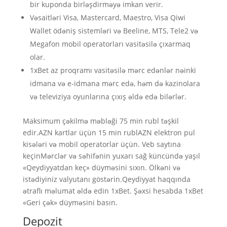
bir kuponda birləşdirməyə imkan verir.
Vəsaitləri Visa, Mastercard, Maestro, Visa Qiwi
Wallet ödəniş sistemləri və Beeline, MTS, Tele2 və
Megafon mobil operatorları vasitəsilə çıxarmaq
olar.
1xBet az proqramı vasitəsilə mərc edənlər nəinki
idmana və e-idmana mərc edə, həm də kazinolara
və televiziya oyunlarına çıxış əldə edə bilərlər.
Maksimum çəkilmə məbləği 75 min rubl təşkil
edir.AZN kartlar üçün 15 min rublAZN elektron pul
kisələri və mobil operatorlar üçün. Veb saytına
keçinMərclər və səhifənin yuxarı sağ küncündə yaşıl
«Qeydiyyatdan keç» düyməsini sıxın. Ölkəni və
istədiyiniz valyutanı göstərin.Qeydiyyat haqqında
ətraflı məlumat əldə edin 1xBet. Şəxsi hesabda 1xBet
«Geri çək» düyməsini basın.
Depozit