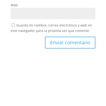
Web
Guarda mi nombre, correo electrónico y web en
este navegador para la próxima vez que comente.