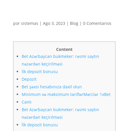
por
sistemas
|
Ago 3, 2023
|
Blog
|
0 Comentarios
Content
Bet Azərbaycan bukmeker: rəsmi saytın
nəzərdən keçirilməsi
İlk depozit bonusu
Depozit
Bet şəxsi hesabınıza daxil olun
Minimum və maksimum tariflərMərclər 1xBet
Canlı
Bet Azərbaycan bukmeker: rəsmi saytın
nəzərdən keçirilməsi
İlk depozit bonusu