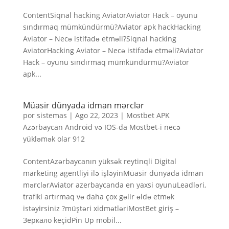
ContentSiqnal hacking AviatorAviator Hack – oyunu
sındırmaq mümkündürmü?Aviator apk hackHacking
Aviator – Necə istifadə etməli?Siqnal hacking
AviatorHacking Aviator – Necə istifadə etməli?Aviator
Hack – oyunu sındırmaq mümkündürmü?Aviator
apk...
Müasir dünyada idman mərclər
por
sistemas
|
Ago 22, 2023
|
Mostbet APK
Azərbaycan Android və IOS-da Mostbet-i necə
yükləmək olar 912
ContentAzərbaycanın yüksək reytinqli Digital
marketing agentliyi ilə işləyinMüasir dünyada idman
mərclərAviator azerbaycanda en yaxsi oyunuLeadləri,
trafiki artırmaq və daha çox gəlir əldə etmək
istəyirsiniz ?müştəri xidmətləriMostBet giriş –
Зеркало keçidPin Up mobil...