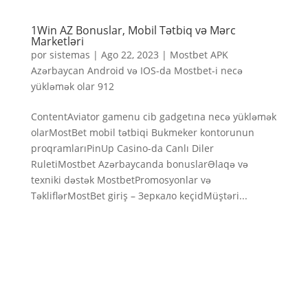
1Win AZ Bonuslar, Mobil Tətbiq və Mərc
Marketləri
por
sistemas
|
Ago 22, 2023
|
Mostbet APK
Azərbaycan Android və IOS-da Mostbet-i necə
yükləmək olar 912
ContentAviator gamenu cib gadgetına necə yükləmək
olarMostBet mobil tətbiqi Bukmeker kontorunun
proqramlarıPinUp Casino-da Canlı Diler
RuletiMostbet Azərbaycanda bonuslarƏlaqə və
texniki dəstək MostbetPromosyonlar və
TəkliflərMostBet giriş – Зеркало keçidMüştəri...